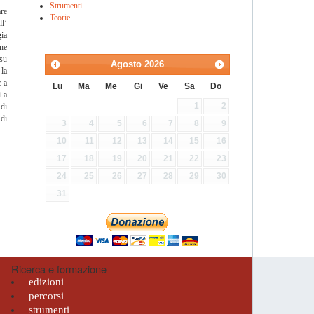
Strumenti
re
Teorie
ll’
gia
one
 su
Agosto
2026
 la
e a
Lu
Ma
Me
Gi
Ve
Sa
Do
i a
1
2
 di
 di
3
4
5
6
7
8
9
10
11
12
13
14
15
16
17
18
19
20
21
22
23
24
25
26
27
28
29
30
31
Ricerca e formazione
edizioni
percorsi
strumenti