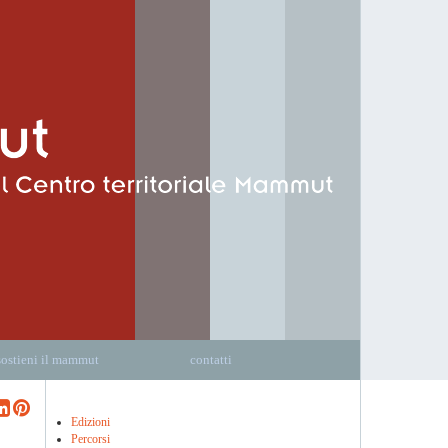
sostieni il mammut
contatti
Edizioni
Percorsi