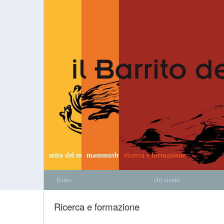
mito del mammut
mammutbus
ricerca e formazione
home
chi siamo
Ricerca e formazione