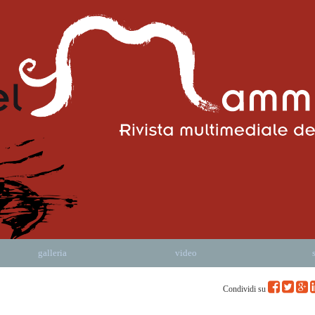
galleria
video
Condividi su