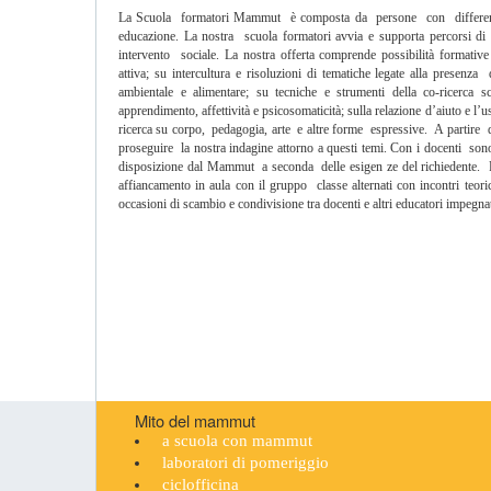
La Scuola formatori Mammut è composta da persone con differenti sp
educazione. La nostra scuola formatori avvia e supporta percorsi di s
intervento sociale. La nostra offerta comprende possibilità formative 
attiva; su intercultura e risoluzioni di tematiche legate alla presenz
ambientale e alimentare; su tecniche e strumenti della co-ricerca scient
apprendimento, affettività e psicosomaticità; sulla relazione d’aiuto e l’u
ricerca su corpo, pedagogia, arte e altre forme espressive. A partire 
proseguire la nostra indagine attorno a questi temi. Con i docenti sono pr
disposizione dal Mammut a seconda delle esigen ze del richiedente. P
affiancamento in aula con il gruppo classe alternati con incontri teoric
occasioni di scambio e condivisione tra docenti e altri educatori impegnat
Mito del mammut
a scuola con mammut
laboratori di pomeriggio
ciclofficina