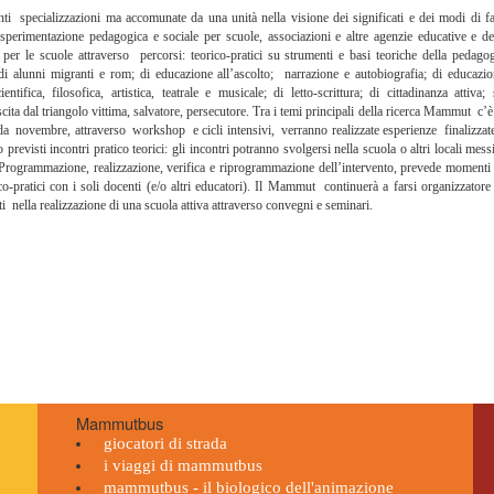
ecializzazioni ma accomunate da una unità nella visione dei significati e dei modi di fa
perimentazione pedagogica e sociale per scuole, associazioni e altre agenzie educative e de
per le scuole attraverso percorsi: teorico-pratici su strumenti e basi teoriche della pedago
a di alunni migranti e rom; di educazione all’ascolto; narrazione e autobiografia; di educazi
ifica, filosofica, artistica, teatrale e musicale; di letto-scrittura; di cittadinanza attiva;
scita dal triangolo vittima, salvatore, persecutore. Tra i temi principali della ricerca Mammut c’è
da novembre, attraverso workshop e cicli intensivi, verranno realizzate esperienze finalizzat
evisti incontri pratico teorici: gli incontri potranno svolgersi nella scuola o altri locali mess
rogrammazione, realizzazione, verifica e riprogrammazione dell’intervento, prevede momenti
o-pratici con i soli docenti (e/o altri educatori). Il Mammut continuerà a farsi organizzatore
i nella realizzazione di una scuola attiva attraverso convegni e seminari.
Mammutbus
giocatori di strada
i viaggi di mammutbus
mammutbus - il biologico dell'animazione