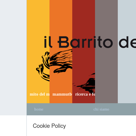
mito del mammut
mammutbus
ricerca e formazione
home
chi siamo
Cookie Policy