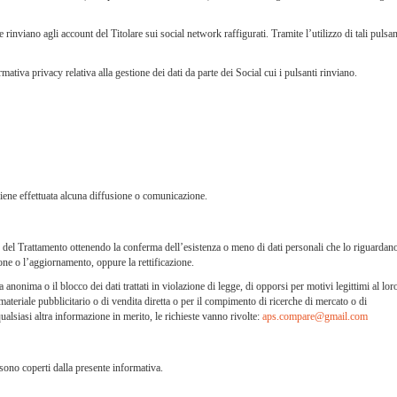
e rinviano agli account del Titolare sui social network raffigurati. Tramite l’utilizzo di tali pulsan
tiva privacy relativa alla gestione dei dati da parte dei Social cui i pulsanti rinviano.
viene effettuata alcuna diffusione o comunicazione.
re del Trattamento ottenendo la conferma dell’esistenza o meno di dati personali che lo riguardan
ione o l’aggiornamento, oppure la rettificazione.
 anonima o il blocco dei dati trattati in violazione di legge, di opporsi per motivi legittimi al lor
 materiale pubblicitario o di vendita diretta o per il compimento di ricerche di mercato o di
qualsiasi altra informazione in merito, le richieste vanno rivolte:
aps.compare@gmail.com
n sono coperti dalla presente informativa.