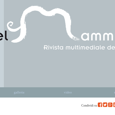
galleria
video
Condividi su