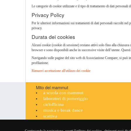
Le categorie di cookie utilizzate e il tipo di trattamento di dati personal
Privacy Policy
Per le ulteriori informazioni sui trattamenti di dati personali raccolti ne
privacy.
Durata dei cookies
Alcuni cookie (cookie di sessione) restano attivi solo fino alla chiusura
browser e sono disponibili anche in successive visite dell’utente. Questi 
Navigando sulle pagine del sito web di Associazione Compare, si può inter
profilazione.
Rimuovi accettazione all'utilizzo dei cookie
Mito del mammut
a scuola con mammut
laboratori di pomeriggio
ciclofficina
musica e break dance
scattiva
feste mitiche