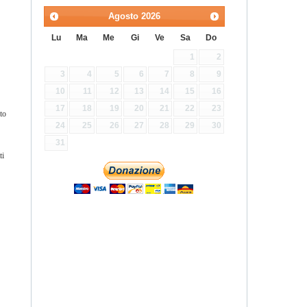
Agosto
2026
Lu
Ma
Me
Gi
Ve
Sa
Do
1
2
3
4
5
6
7
8
9
10
11
12
13
14
15
16
17
18
19
20
21
22
23
to
24
25
26
27
28
29
30
31
ti