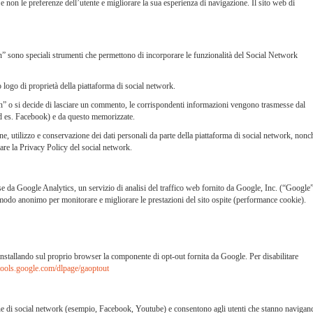
 e non le preferenze dell’utente e migliorare la sua esperienza di navigazione. Il sito web di
g-in” sono speciali strumenti che permettono di incorporare le funzionalità del Social Network
vo logo di proprietà della piattaforma di social network.
-in” o si decide di lasciare un commento, le corrispondenti informazioni vengono trasmesse dal
ad es. Facebook) e da questo memorizzate.
ione, utilizzo e conservazione dei dati personali da parte della piattaforma di social network, nonc
ltare la Privacy Policy del social network.
da Google Analytics, un servizio di analisi del traffico web fornito da Google, Inc. (“Google”
 in modo anonimo per monitorare e migliorare le prestazioni del sito ospite (performance cookie).
installando sul proprio browser la componente di opt-out fornita da Google. Per disabilitare
/tools.google.com/dlpage/gaoptout
cone di social network (esempio, Facebook, Youtube) e consentono agli utenti che stanno navigan