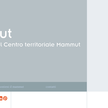
sostieni il mammut
contatti