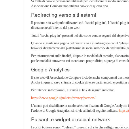
Si tratta di cookie permanenti utilizzati per identificare in modo anonimo
Associazione Compare non utilizza cookie di questo tipo.
Redirecting verso siti esterni
Il presente sito web può utilizzare i c.d. “social plug-in”. I “social plu
direttamente all’interno del sito web.
Tutti i “social plug-in” presenti nel sito sono contrassegnati dal rispetti
Quando si visita una pagina del nostro sito e si interagisce con il “plug
browser direttamente alla piattaforma di social network di riferimento (
Per informazioni sulle finalità, il tipo e le modalità di raccolta, elaboraz
per le modalità attraverso cui esercitare i propri diritti, si prega di consu
Google Analytics
Il sito web di Associazione Compare include anche componenti trasmesse 
Anche in questo caso si tratta di cookie di terze parti raccolti e gestiti
Per ulteriori informazioni, si rinvia al link di seguito indicato:
https://www.google.it/policies/privacy/partners/
L’utente può disabilitare in modo selettivo l’azione di Google Analytics 
l’azione di Google Analytics, si rinvia al link di seguito indicato:
https:/
Pulsanti e widget di social network
I
social buttons
sono i “pulsanti” presenti sul sito che raffigurano le i