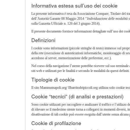
Informativa estesa sull’uso dei cookie
La presente informativa è resa da Associazione Compare, Titolare del t
dell’Autorità Garante 08 Maggio 2014
“Individuazione delle modalità s
sulla Gazzetta Ufficiale n. 126 del 3 giugno 2014).
Il presente documento fornisce informazioni dettagliate sull’uso dei cook
Definizioni
I cookie sono informazioni (piccole stringhe di testo) immesse sul prop
della rete (esecuzione di autenticazioni informatiche, monitoraggio di se
accedono al server, memorizzazione delle preferenze, ecc.).
Nel corso della navigazione l’utente potrebbe ricevere sul suo terminale an
siti web e utilizzati per le finalità e secondo le modalità da questi definiti.
Tipologie di cookie
Il sito Mammutnapoli.org/ Ilbarritodeipiccoli.org utilizza solo cookie tecn
Cookie “tecnici” (di analisi e prestazioni)
Sono cookie utilizzati per raccogliere e analizzare il traffico e l’utilizz
di rilevare se il medesimo utente torna a collegarsi in momenti diversi, in
disattivazione di tali cookie può essere eseguita dall’utente senza alcuna 
Cookie di profilazione