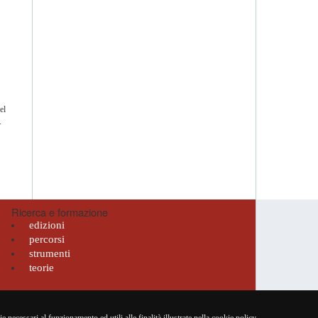
el
.
Ricerca e formazione
edizioni
percorsi
strumenti
teorie