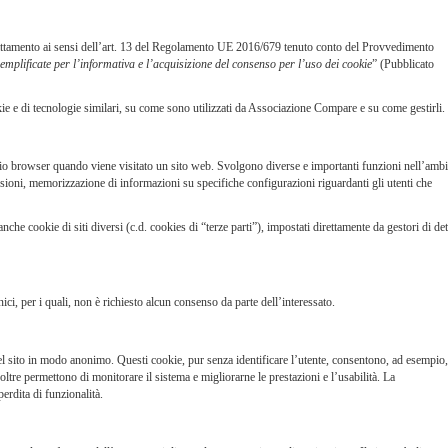
rattamento ai sensi dell’art. 13 del Regolamento UE 2016/679 tenuto conto del Provvedimento
emplificate per l’informativa e l’acquisizione del consenso per l’uso dei cookie
” (Pubblicato
ie e di tecnologie similari, su come sono utilizzati da Associazione Compare e su come gestirli.
rio browser quando viene visitato un sito web. Svolgono diverse e importanti funzioni nell’ambi
ssioni, memorizzazione di informazioni su specifiche configurazioni riguardanti gli utenti che
che cookie di siti diversi (c.d. cookies di “terze parti”), impostati direttamente da gestori di det
ici, per i quali, non è richiesto alcun consenso da parte dell’interessato.
o del sito in modo anonimo. Questi cookie, pur senza identificare l’utente, consentono, ad esempio,
oltre permettono di monitorare il sistema e migliorarne le prestazioni e l’usabilità. La
perdita di funzionalità.