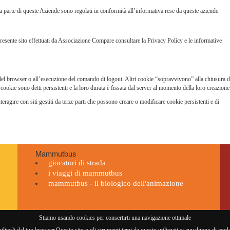
i da parte di queste Aziende sono regolati in conformità all’informativa rese da queste aziende.
l presente sito effettuati da Associazione Compare consultare la Privacy Policy e le informative
 del browser o all’esecuzione del comando di logout. Altri cookie “sopravvivono” alla chiusura d
cookie sono detti persistenti e la loro durata è fissata dal server al momento della loro creazione
agire con siti gestiti da terze parti che possono creare o modificare cookie persistenti e di
Mammutbus
giocatori di strada
i viaggi di mammutbus
mammutbus - il biologico dell'animazione
Stiamo usando cookies per consertirti una navigazione ottimale