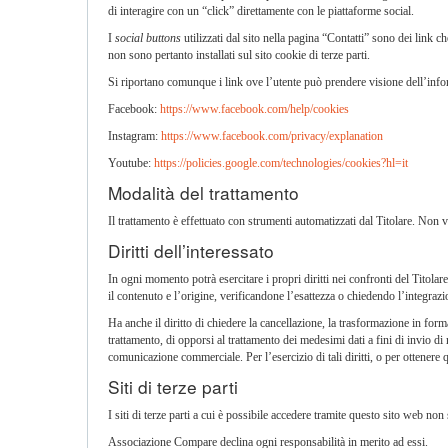
di interagire con un “click” direttamente con le piattaforme social.
I
social buttons
utilizzati dal sito nella pagina “Contatti” sono dei link ch
non sono pertanto installati sul sito cookie di terze parti.
Si riportano comunque i link ove l’utente può prendere visione dell’informa
Facebook:
https://www.facebook.com/help/cookies
Instagram:
https://www.facebook.com/privacy/explanation
Youtube:
https://policies.google.com/technologies/cookies?hl=it
Modalità del trattamento
Il trattamento è effettuato con strumenti automatizzati dal Titolare. Non 
Diritti dell’interessato
In ogni momento potrà esercitare i propri diritti nei confronti del Titola
il contenuto e l’origine, verificandone l’esattezza o chiedendo l’integraz
Ha anche il diritto di chiedere la cancellazione, la trasformazione in forma
trattamento, di opporsi al trattamento dei medesimi dati a fini di invio di
comunicazione commerciale. Per l’esercizio di tali diritti, o per ottenere 
Siti di terze parti
I siti di terze parti a cui è possibile accedere tramite questo sito web no
Associazione Compare declina ogni responsabilità in merito ad essi.