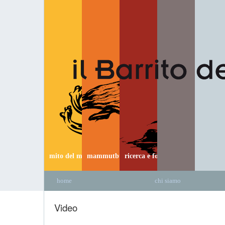
mito del mammut
mammutbus
ricerca e formazione
home
chi siamo
Video