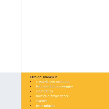
Mito del mammut
a scuola con mammut
laboratori di pomeriggio
ciclofficina
musica e break dance
scattiva
feste mitiche