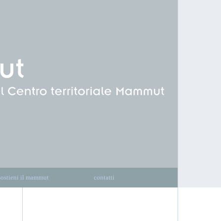
sostieni il mammut
contatti