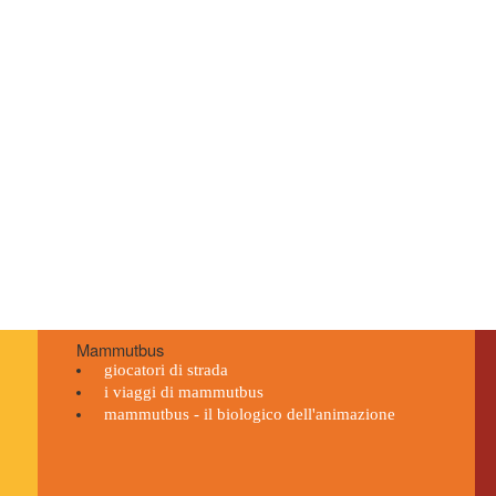
Mammutbus
giocatori di strada
i viaggi di mammutbus
mammutbus - il biologico dell'animazione