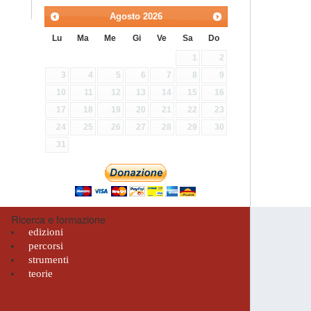
Agosto
2026
Lu
Ma
Me
Gi
Ve
Sa
Do
1
2
3
4
5
6
7
8
9
10
11
12
13
14
15
16
17
18
19
20
21
22
23
24
25
26
27
28
29
30
31
Ricerca e formazione
edizioni
percorsi
strumenti
teorie