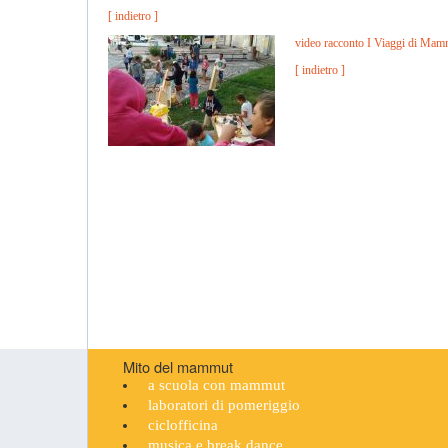
[ indietro ]
video racconto I Viaggi di Ma
[ indietro ]
Mito del mammut
a scuola con mammut
laboratori di pomeriggio
ciclofficina
musica e break dance