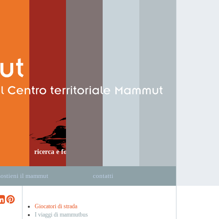
ricerca e formazione
sostieni il mammut
contatti
Giocatori di strada
I viaggi di mammutbus