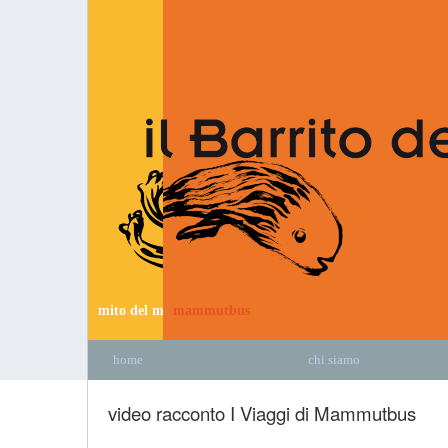
mito del mammut
mammutbus
home
chi siamo
video racconto I Viaggi di Mammutbus