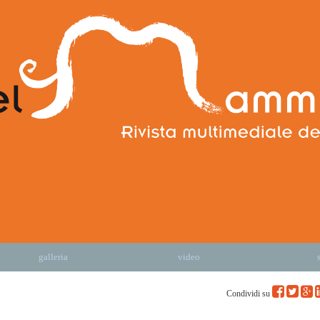
galleria
video
Condividi su