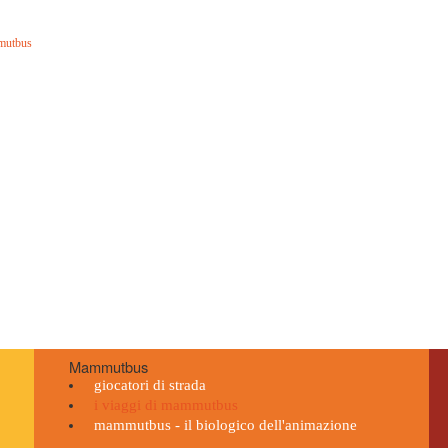
mmutbus
Mammutbus
giocatori di strada
i viaggi di mammutbus
mammutbus - il biologico dell'animazione