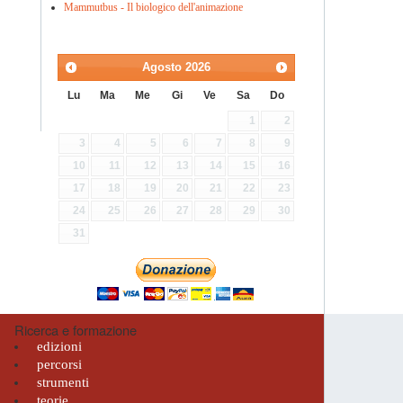
Mammutbus - Il biologico dell'animazione
Agosto
2026
Lu
Ma
Me
Gi
Ve
Sa
Do
1
2
3
4
5
6
7
8
9
10
11
12
13
14
15
16
17
18
19
20
21
22
23
24
25
26
27
28
29
30
31
Ricerca e formazione
edizioni
percorsi
strumenti
teorie