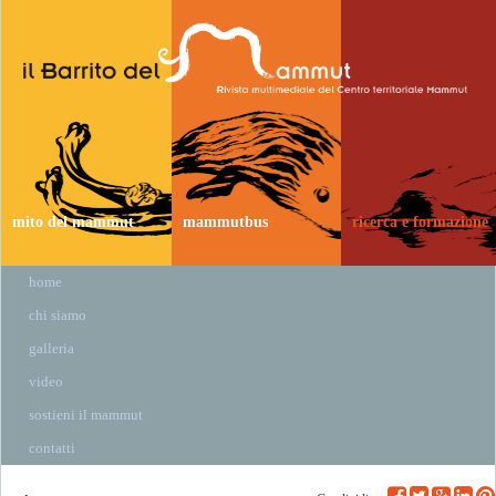
mito del mammut
mammutbus
ricerca e formazione
home
chi siamo
galleria
video
sostieni il mammut
contatti