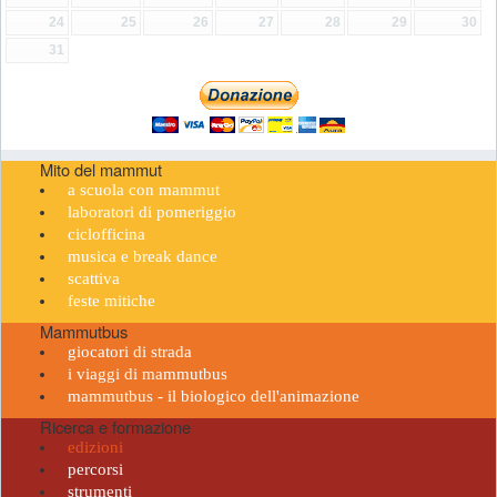
24
25
26
27
28
29
30
31
Mito del mammut
a scuola con mammut
laboratori di pomeriggio
ciclofficina
musica e break dance
scattiva
feste mitiche
Mammutbus
giocatori di strada
i viaggi di mammutbus
mammutbus - il biologico dell'animazione
Ricerca e formazione
edizioni
percorsi
strumenti