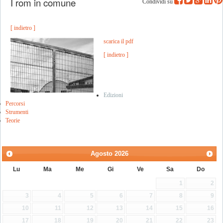
I rom in comune
Condividi su
[ indietro ]
scarica il pdf
[ indietro ]
Edizioni
Percorsi
Strumenti
Teorie
Agosto
2026
Lu
Ma
Me
Gi
Ve
Sa
Do
1
2
3
4
5
6
7
8
9
10
11
12
13
14
15
16
17
18
19
20
21
22
23