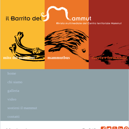
mito del mammut
mammutbus
ricerca e formazione
home
chi siamo
galleria
video
sostieni il mammut
contatti