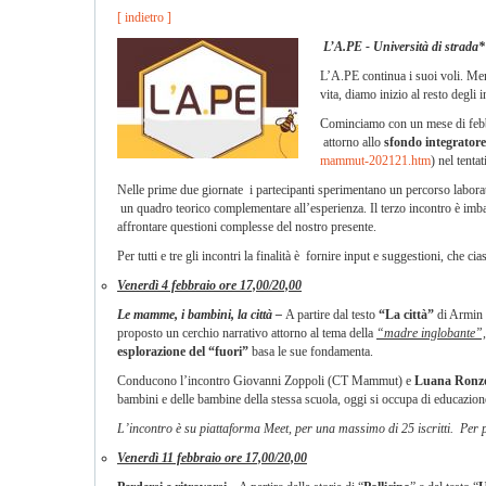
[ indietro ]
L’A.PE
-
Università di strada*
L’A.PE continua i suoi voli. Men
vita, diamo inizio al resto degli i
Cominciamo con un mese di feb
attorno allo
sfondo integrator
mammut-202121.htm
) nel tenta
Nelle prime due giornate i partecipanti sperimentano un percorso laborator
un quadro teorico complementare all’esperienza. Il terzo incontro è imbast
affrontare questioni complesse del nostro presente.
Per tutti e tre gli incontri la finalità è fornire input e suggestioni, che c
Venerdì 4 febbraio ore 17,00/20,00
Le mamme, i bambini, la città –
A partire dal testo
“La città”
di Armin 
proposto un cerchio narrativo attorno al tema della
“madre inglobante”,
esplorazione del “fuori”
basa le sue fondamenta.
Conducono l’incontro Giovanni Zoppoli (CT Mammut) e
Luana Ronz
bambini e delle bambine della stessa scuola, oggi si occupa di educazione 
L’incontro è su piattaforma Meet, per una massimo di 25 iscritti. Per p
Venerdì 11 febbraio ore 17,00/20,00