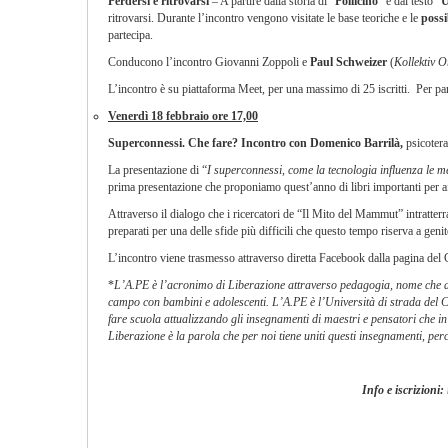
Perdersi e ritrovarsi
– A partire dalla storia di “
Pollicino
” e dal testo “
U
ritrovarsi. Durante l’incontro vengono visitate le base teoriche e le
possi
partecipa.
Conducono l’incontro Giovanni Zoppoli e
Paul Schweizer
(
Kollektiv 
L’incontro è su piattaforma Meet, per una massimo di 25 iscritti. Per par
Venerdì 18 febbraio ore 17,00
Superconnessi. Che fare?
Incontro con Domenico Barrilà,
psicotera
La presentazione di “
I superconnessi, come la tecnologia influenza le me
prima presentazione che proponiamo quest’anno di libri importanti per af
Attraverso il dialogo che i ricercatori de “Il Mito del Mammut” intratt
preparati per una delle sfide più difficili che questo tempo riserva a geni
L’incontro viene trasmesso attraverso diretta Facebook dalla pagina de
*
L’A.PE è l’acronimo di Liberazione attraverso pedagogia, nome che ab
campo con bambini e adolescenti. L’A.PE è l’Università di strada del 
fare scuola attualizzando gli insegnamenti di maestri e pensatori che i
Liberazione è la parola che per noi tiene uniti questi insegnamenti, perc
Info e iscrizioni: