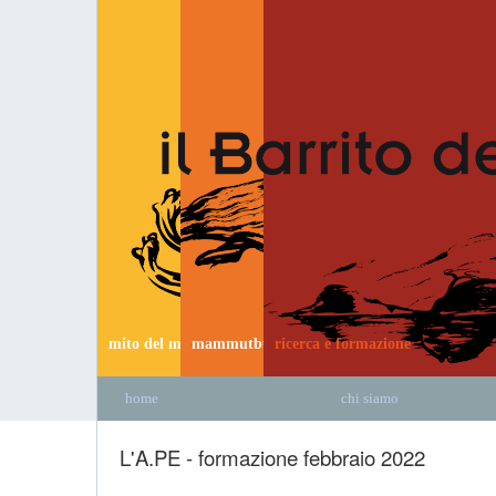
mito del mammut
mammutbus
ricerca e formazione
home
chi siamo
L'A.PE - formazione febbraio 2022