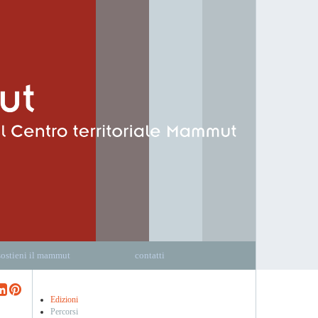
sostieni il mammut
contatti
Edizioni
Percorsi