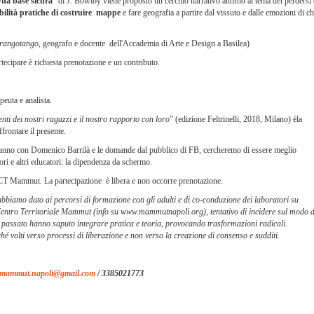
na base sicura
” di J. Bowlby viene proposto un cerchio narrativo attorno al tema del perdersi 
bilità pratiche di costruire mappe
e fare geografia a partire dal vissuto e dalle emozioni di ch
Orangotango,
geografo e docente dell'Accademia di Arte e Design a Basilea)
tecipare è richiesta prenotazione e un contributo.
peuta e analista.
nti dei nostri ragazzi e il nostro rapporto con loro
” (edizione Feltrinelli, 2018, Milano) èla
frontare il presente.
erranno con Domenico Barrilà e le domande dal pubblico di FB, cercheremo di essere meglio
tori e altri educatori: la dipendenza da schermo.
l CT Mammut. La partecipazione è libera e non occorre prenotazione.
biamo dato ai percorsi di formazione con gli adulti e di co-conduzione dei laboratori su
Centro Territoriale Mammut (info su www.mammutnapoli.org), tentativo di incidere sul modo d
n passato hanno saputo integrare pratica e teoria, provocando trasformazioni radicali.
hé volti verso processi di liberazione e non verso la creazione di consenso e sudditi.
mammut.napoli@gmail.com
/ 3385021773