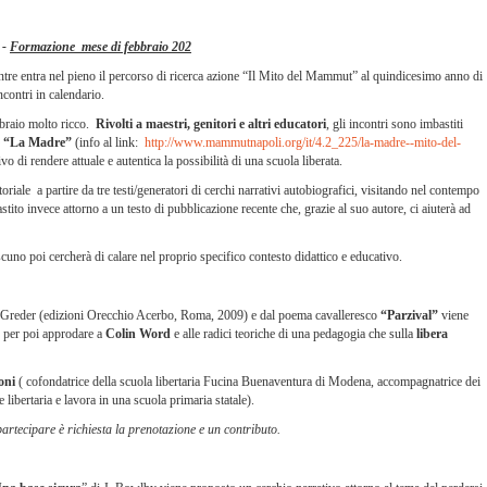
 -
Formazione mese di febbraio 202
tre entra nel pieno il percorso di ricerca azione “Il Mito del Mammut” al quindicesimo anno di
ncontri in calendario.
braio molto ricco.
Rivolti a maestri, genitori e altri educatori
, gli incontri sono imbastiti
e “La Madre”
(info al link:
http://www.mammutnapoli.org/it/4.2_225/la-madre--mito-del-
tivo di rendere attuale e autentica la possibilità di una scuola liberata.
iale a partire da tre testi/generatori di cerchi narrativi autobiografici, visitando nel contempo
ito invece attorno a un testo di pubblicazione recente che, grazie al suo autore, ci aiuterà ad
iascuno poi cercherà di calare nel proprio specifico contesto didattico e educativo.
Greder (edizioni Orecchio Acerbo, Roma, 2009) e dal poema cavalleresco
“Parzival”
viene
per poi approdare a
Colin Word
e alle radici teoriche di una pedagogia che sulla
libera
oni
( cofondatrice della scuola libertaria Fucina Buenaventura di Modena, accompagnatrice dei
libertaria e lavora in una scuola primaria statale).
artecipare è richiesta la prenotazione e un contributo.