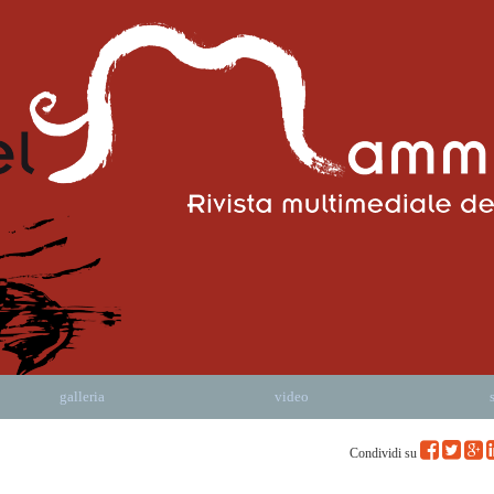
galleria
video
Condividi su