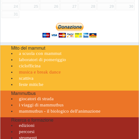
24
25
26
27
28
29
30
31
Mito del mammut
a scuola con mammut
laboratori di pomeriggio
ciclofficina
musica e break dance
scattiva
feste mitiche
Mammutbus
giocatori di strada
i viaggi di mammutbus
mammutbus - il biologico dell'animazione
Ricerca e formazione
edizioni
percorsi
strumenti