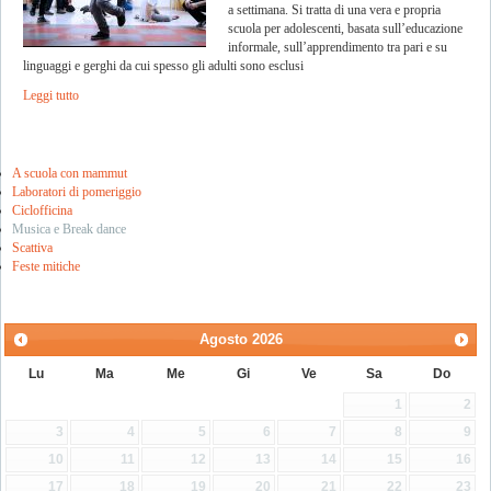
a settimana. Si tratta di una vera e propria
scuola per adolescenti, basata sull’educazione
informale, sull’apprendimento tra pari e su
linguaggi e gerghi da cui spesso gli adulti sono esclusi
Leggi tutto
A scuola con mammut
Laboratori di pomeriggio
Ciclofficina
Musica e Break dance
Scattiva
Feste mitiche
Agosto
2026
Lu
Ma
Me
Gi
Ve
Sa
Do
1
2
3
4
5
6
7
8
9
10
11
12
13
14
15
16
17
18
19
20
21
22
23