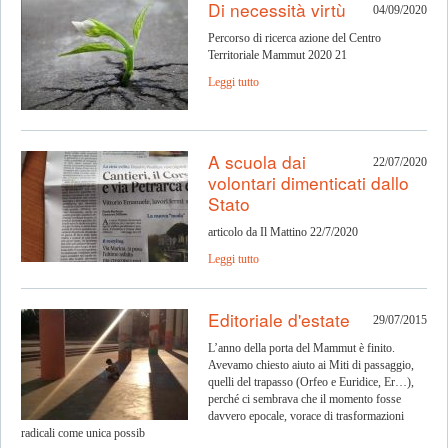
Di necessità virtù
04/09/2020
Percorso di ricerca azione del Centro
Territoriale Mammut 2020 21
Leggi tutto
A scuola dai
22/07/2020
volontari dimenticati dallo
Stato
articolo da Il Mattino 22/7/2020
Leggi tutto
Editoriale d'estate
29/07/2015
L’anno della porta del Mammut è finito.
Avevamo chiesto aiuto ai Miti di passaggio,
quelli del trapasso (Orfeo e Euridice, Er…),
perché ci sembrava che il momento fosse
davvero epocale, vorace di trasformazioni
radicali come unica possib