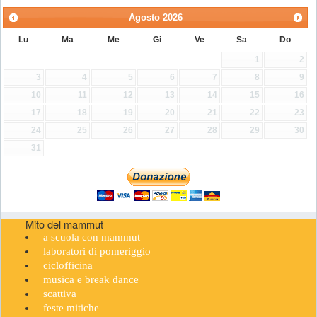
Agosto
2026
Lu
Ma
Me
Gi
Ve
Sa
Do
1
2
3
4
5
6
7
8
9
10
11
12
13
14
15
16
17
18
19
20
21
22
23
24
25
26
27
28
29
30
31
Mito del mammut
a scuola con mammut
laboratori di pomeriggio
ciclofficina
musica e break dance
scattiva
feste mitiche