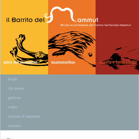
mito del mammut
mammutbus
ricerca e formazione
home
chi siamo
galleria
video
sostieni il mammut
contatti