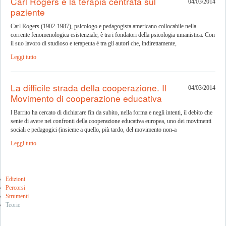
Carl Rogers e la terapia centrata sul
04/03/2014
paziente
Carl Rogers (1902-1987), psicologo e pedagogista americano collocabile nella
corrente fenomenologica esistenziale, è tra i fondatori della psicologia umanistica. Con
il suo lavoro di studioso e terapeuta è tra gli autori che, indirettamente,
Leggi tutto
La difficile strada della cooperazione. Il
04/03/2014
Movimento di cooperazione educativa
l Barrito ha cercato di dichiarare fin da subito, nella forma e negli intenti, il debito che
sente di avere nei confronti della cooperazione educativa europea, uno dei movimenti
sociali e pedagogici (insieme a quello, più tardo, del movimento non-a
Leggi tutto
Edizioni
Percorsi
Strumenti
Teorie