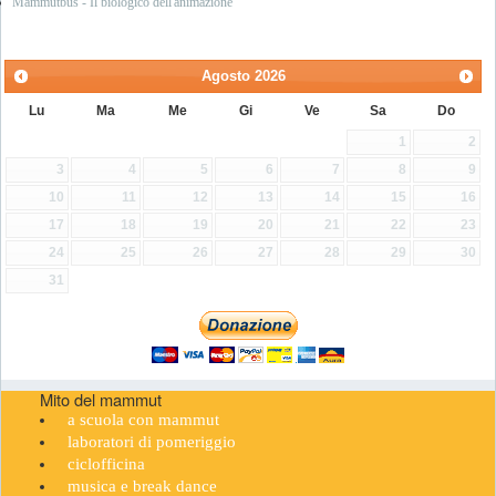
Mammutbus - Il biologico dell'animazione
Agosto
2026
Lu
Ma
Me
Gi
Ve
Sa
Do
1
2
3
4
5
6
7
8
9
10
11
12
13
14
15
16
17
18
19
20
21
22
23
24
25
26
27
28
29
30
31
Mito del mammut
a scuola con mammut
laboratori di pomeriggio
ciclofficina
musica e break dance