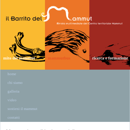
mito del mammut
mammutbus
ricerca e formazione
home
chi siamo
galleria
video
sostieni il mammut
contatti