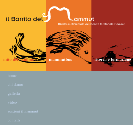
mito del mammut
mammutbus
ricerca e formazione
home
chi siamo
galleria
video
sostieni il mammut
contatti