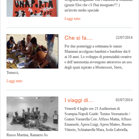
(grazie Else che c'è l'hai insegnato!!! )
un'invito molto speciale
Leggi tutto
Che si fa....
22/07/2014
Per due pomeriggi a settimana le stanze
Mammut accolgono bambini e bambine dai 6
ai 10 anni. Lo sviluppo di potenzialità creative
e dell’autonomia avvengono attraverso un uso
degli spazi ispirato a Montessori, Stern,
Tonucci,
Leggi tutto
I viaggi di…
02/07/2014
Venerdì 4 luglio ore 21 Auditorium di
Scampia-Napoli Guide: Tonino Stornaiuolo /
Gianni Vastarella Con: Affuso Mattia, Affuso
Emanuele, Aprea Luigi, Aprea Matteo, Buono
Vittorio, Schiattarella Mara, Isola Gabriella,
Russo Martina, Ramarro As