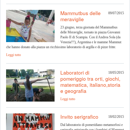
Mammutbus delle
09/07/2015
meraviglie
23 giugno, terza giornata del Mammutbus
delle Meraviglie, tornato in piazza Giovanni
Paolo II di Scampia. Con il Andrea Sola (da
Venezia!!!), Argentina e le mamme Mammut
che hanno donato alla piazza un ricchissimo laboratorio di argilla e di pizze fritte.
Leggi tutto
Laboratori di
18/05/2015
pomeriggio tra orti, giochi,
matematica, italiano,storia
e geografia
Leggi tutto
Invito serigrafico
18/02/2015
Dal laboratorio di pomeridiano metamorfosi e
serigrafia artigianale con i bambini al Mammut