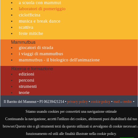
a scuola con mammut
laboratori di pomeriggio
ciclofficina
musica e break dance
scattiva
feste mitiche
Mammutbus
giocatori di strada
i viaggi di mammutbus
mammutbus - il biologico dell'animazione
Ricerca e formazione
edizioni
percorsi
strumenti
teorie
Il Barrito del Mammut • PI 06239421214 •
privacy policy
•
cookie policy
•
mail
-
credits
•
Stiamo usando cookies per consertirti una navigazione ottimale
visitatore n° 959214
Continuando la navigazione, accetti l'utilizzo dei cookies, altrimenti puoi disabilitarli dal tuo
browser.Questo sito o gli strumenti terzi da questo utilizzati si avvalgono di cookie necessari 
funzionamento ed utili alle finalità illustrate nella cookie policy.