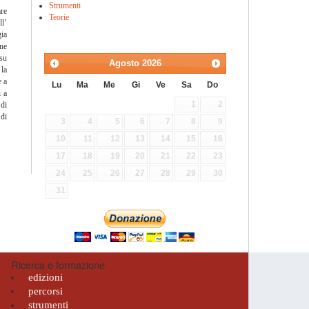
Strumenti
re
Teorie
ll’
gia
one
 su
Agosto
2026
 la
e a
Lu
Ma
Me
Gi
Ve
Sa
Do
i a
1
2
 di
 di
3
4
5
6
7
8
9
10
11
12
13
14
15
16
17
18
19
20
21
22
23
24
25
26
27
28
29
30
31
Ricerca e formazione
edizioni
percorsi
strumenti