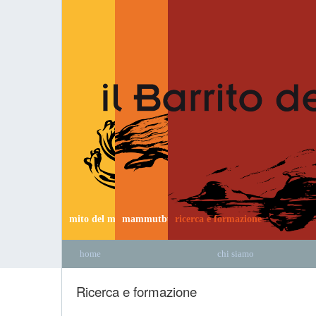
mito del mammut
mammutbus
ricerca e formazione
home
chi siamo
Ricerca e formazione