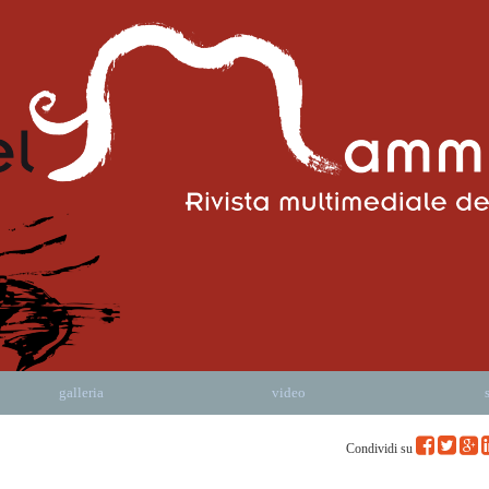
galleria
video
Condividi su