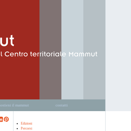
sostieni il mammut
contatti
Edizioni
Percorsi