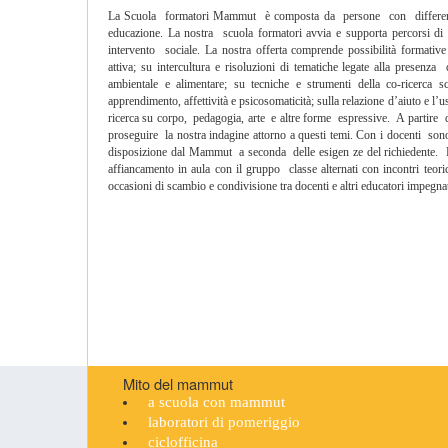
La Scuola formatori Mammut è composta da persone con differenti sp
educazione. La nostra scuola formatori avvia e supporta percorsi di s
intervento sociale. La nostra offerta comprende possibilità formative 
attiva; su intercultura e risoluzioni di tematiche legate alla presenz
ambientale e alimentare; su tecniche e strumenti della co-ricerca scient
apprendimento, affettività e psicosomaticità; sulla relazione d’aiuto e l’u
ricerca su corpo, pedagogia, arte e altre forme espressive. A partire 
proseguire la nostra indagine attorno a questi temi. Con i docenti sono pr
disposizione dal Mammut a seconda delle esigen ze del richiedente. P
affiancamento in aula con il gruppo classe alternati con incontri teoric
occasioni di scambio e condivisione tra docenti e altri educatori impegnat
Mito del mammut
a scuola con mammut
laboratori di pomeriggio
ciclofficina