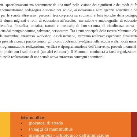
ecializzazioni ma accomunate da una unità nella visione dei significati e dei modi di fa
perimentazione pedagogica e sociale per scuole, associazioni e altre agenzie educative e de
per le scuole attraverso percorsi: teorico-pratici su strumenti e basi teoriche della pedago
a di alunni migranti e rom; di educazione all’ascolto; narrazione e autobiografia; di educazi
ifica, filosofica, artistica, teatrale e musicale; di letto-scrittura; di cittadinanza attiva;
scita dal triangolo vittima, salvatore, persecutore. Tra i temi principali della ricerca Mammut c’è
da novembre, attraverso workshop e cicli intensivi, verranno realizzate esperienze finalizzat
evisti incontri pratico teorici: gli incontri potranno svolgersi nella scuola o altri locali mess
rogrammazione, realizzazione, verifica e riprogrammazione dell’intervento, prevede momenti
o-pratici con i soli docenti (e/o altri educatori). Il Mammut continuerà a farsi organizzatore
i nella realizzazione di una scuola attiva attraverso convegni e seminari.
Mammutbus
giocatori di strada
i viaggi di mammutbus
mammutbus - il biologico dell'animazione