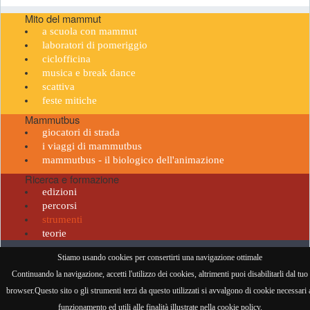
Mito del mammut
a scuola con mammut
laboratori di pomeriggio
ciclofficina
musica e break dance
scattiva
feste mitiche
Mammutbus
giocatori di strada
i viaggi di mammutbus
mammutbus - il biologico dell'animazione
Ricerca e formazione
edizioni
percorsi
strumenti
teorie
Il Barrito del Mammut • PI 06239421214 •
privacy policy
•
cookie policy
•
mail
-
credits
•
Stiamo usando cookies per consertirti una navigazione ottimale
Continuando la navigazione, accetti l'utilizzo dei cookies, altrimenti puoi disabilitarli dal tuo
visitatore n° 958579
browser.Questo sito o gli strumenti terzi da questo utilizzati si avvalgono di cookie necessari 
funzionamento ed utili alle finalità illustrate nella cookie policy.