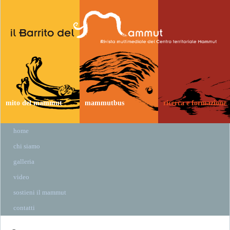
mito del mammut
mammutbus
ricerca e formazione
home
chi siamo
galleria
video
sostieni il mammut
contatti