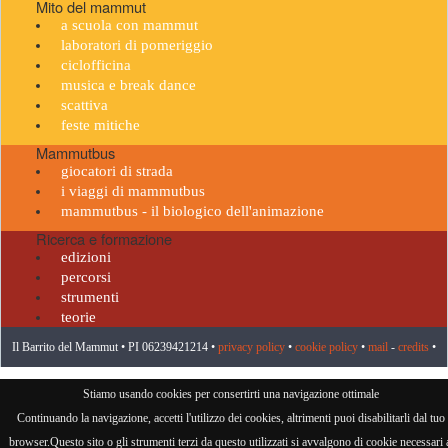
Mito del mammut
a scuola con mammut
laboratori di pomeriggio
ciclofficina
musica e break dance
scattiva
feste mitiche
Mammutbus
giocatori di strada
i viaggi di mammutbus
mammutbus - il biologico dell'animazione
Ricerca e formazione
edizioni
percorsi
strumenti
teorie
Il Barrito del Mammut • PI 06239421214 •
privacy policy
•
cookie policy
•
mail
-
credits
•
visitatore n° 958924
Stiamo usando cookies per consertirti una navigazione ottimale
Continuando la navigazione, accetti l'utilizzo dei cookies, altrimenti puoi disabilitarli dal tuo
browser.Questo sito o gli strumenti terzi da questo utilizzati si avvalgono di cookie necessari 