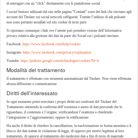
di interagire con un “click” direttamente con le piattaforme social.
I
social buttons
utilizzati dal sito nella pagina “Contatti” sono dei link che rinviano agli
account del Titolare sui social network raffigurati. Tramite l’utilizzo di tali pulsanti
non sono pertanto installati sul sito cookie di terze parti.
Si riportano comunque i link ove l’utente può prendere visione dell’informativa
privacy relativa alla gestione dei dati da parte dei Social cui i pulsanti rinviano.
Facebook:
https://www.facebook.com/help/cookies
Instagram:
https://www.facebook.com/privacy/explanation
Youtube:
https://policies.google.com/technologies/cookies?hl=it
Modalità del trattamento
Il trattamento è effettuato con strumenti automatizzati dal Titolare. Non viene effettuata
alcuna diffusione o comunicazione.
Diritti dell’interessato
In ogni momento potrà esercitare i propri diritti nei confronti del Titolare del
Trattamento ottenendo la conferma dell’esistenza o meno di dati personali che lo
riguardano, il contenuto e l’origine, verificandone l’esattezza o chiedendo
l’integrazione o l’aggiornamento, oppure la rettificazione.
Ha anche il diritto di chiedere la cancellazione, la trasformazione in forma anonima o il
blocco dei dati trattati in violazione di legge, di opporsi per motivi legittimi al loro
trattamento, di opporsi al trattamento dei medesimi dati a fini di invio di materiale