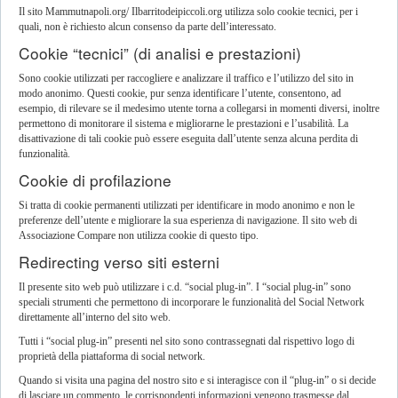
Il sito Mammutnapoli.org/ Ilbarritodeipiccoli.org utilizza solo cookie tecnici, per i
quali, non è richiesto alcun consenso da parte dell’interessato.
Cookie “tecnici” (di analisi e prestazioni)
Sono cookie utilizzati per raccogliere e analizzare il traffico e l’utilizzo del sito in
modo anonimo. Questi cookie, pur senza identificare l’utente, consentono, ad
esempio, di rilevare se il medesimo utente torna a collegarsi in momenti diversi, inoltre
permettono di monitorare il sistema e migliorarne le prestazioni e l’usabilità. La
disattivazione di tali cookie può essere eseguita dall’utente senza alcuna perdita di
funzionalità.
Cookie di profilazione
Si tratta di cookie permanenti utilizzati per identificare in modo anonimo e non le
preferenze dell’utente e migliorare la sua esperienza di navigazione. Il sito web di
Associazione Compare non utilizza cookie di questo tipo.
Redirecting verso siti esterni
Il presente sito web può utilizzare i c.d. “social plug-in”. I “social plug-in” sono
speciali strumenti che permettono di incorporare le funzionalità del Social Network
direttamente all’interno del sito web.
Tutti i “social plug-in” presenti nel sito sono contrassegnati dal rispettivo logo di
proprietà della piattaforma di social network.
Quando si visita una pagina del nostro sito e si interagisce con il “plug-in” o si decide
di lasciare un commento, le corrispondenti informazioni vengono trasmesse dal