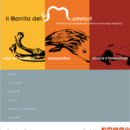
mito del mammut
mammutbus
ricerca e formazione
home
chi siamo
galleria
video
sostieni il mammut
contatti