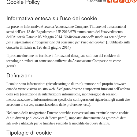
Cookie Policy
Condividi su
Informativa estesa sull’uso dei cookie
La presente informativa è resa da Associazione Compare, Titolare del trattamento ai
sensi dell’art. 13 del Regolamento UE 2016/679 tenuto conto del Provvedimento
dell’Autorità Garante 08 Maggio 2014
“Individuazione delle modalità semplificate
per l’informativa e l’acquisizione del consenso per l’uso dei cookie
” (Pubblicato sulla
Gazzetta Ufficiale n. 126 del 3 giugno 2014).
Il presente documento fornisce informazioni dettagliate sull’uso dei cookie e di
tecnologie similari, su come sono utilizzati da Associazione Compare e su come
gestirli.
Definizioni
I cookie sono informazioni (piccole stringhe di testo) immesse sul proprio browser
quando viene visitato un sito web. Svolgono diverse e importanti funzioni nell’ambito
della rete (esecuzione di autenticazioni informatiche, monitoraggio di sessioni,
memorizzazione di informazioni su specifiche configurazioni riguardanti gli utenti che
accedono al server, memorizzazione delle preferenze, ecc.).
Nel corso della navigazione l’utente potrebbe ricevere sul suo terminale anche cookie
di siti diversi (c.d. cookies di “terze parti”), impostati direttamente da gestori di detti
siti web e utilizzati per le finalità e secondo le modalità da questi definiti.
Tipologie di cookie