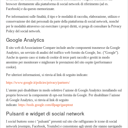
browser direttamente alla piattaforma di social network di riferimento (ad es.
Facebook) e da questo memorizzate.
Per informazioni sulle finalità, il tipo e le modalità di raccolta, elaborazione, utilizzo e
conservazione dei dati personali da parte della piattaforma di social network, nonché
per le modalità attraverso cui esercitare i propri diritti, si prega di consultare la Privacy
Policy del social network.
Google Analytics
Il sito web di Associazione Compare include anche componenti trasmesse da Google
Analytics, un servizio di analisi del traffico web fornito da Google, Inc. (“Google”).
Anche in questo caso si tratta di cookie di terze parti raccolti e gestiti in modo
anonimo per monitorare e migliorare le prestazioni del sito ospite (performance
cookie).
Per ulteriori informazioni, si rinvia al link di seguito indicato:
https://www.google.it/policies/privacy/partners/
L’utente può disabilitare in modo selettivo l’azione di Google Analytics installando sul
proprio browser la componente di opt-out fornita da Google. Per disabilitare l’azione
di Google Analytics, si rinvia al link di seguito
indicato:
https://tools.google.com/dlpage/gaoptout
Pulsanti e widget di social network
I
social buttons
sono i “pulsanti” presenti sul sito che raffigurano le icone di social
network (esempio, Facebook, Youtube) e consentono agli utenti che stanno navigando