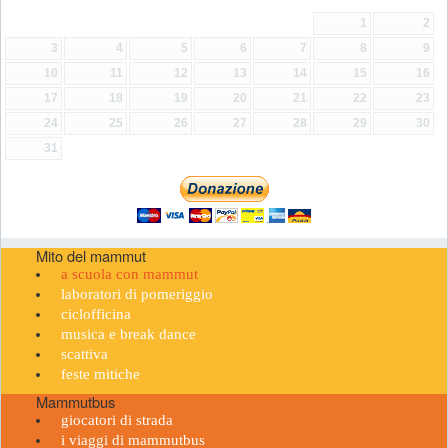
1
2
3
4
5
6
7
8
9
10
11
12
13
14
15
16
17
18
19
20
21
22
23
24
25
26
27
28
29
30
31
Mito del mammut
a scuola con mammut
laboratori di pomeriggio
ciclofficina
musica e break dance
scattiva
feste mitiche
Mammutbus
giocatori di strada
i viaggi di mammutbus