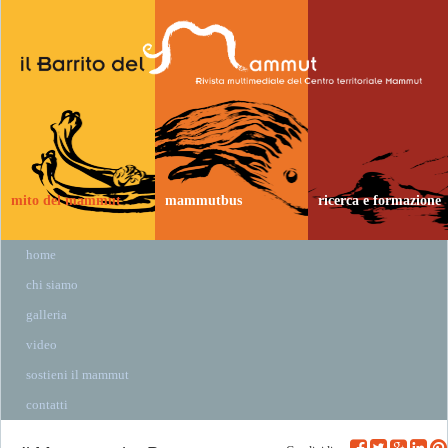
mito del mammut
mammutbus
ricerca e formazione
home
chi siamo
galleria
video
sostieni il mammut
contatti