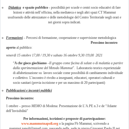
Didattica
e spazio pubblico -
possibilità per scuole e centri socio educativi di fare
lezioni e attività nell’officina, nella mediateca e negli altri spazi CT Mammut
usufruendo delle attrezzature e delle metodologie del Centro Territoriale negli orari e
nei giorni sopra indicati.
Formazioni
– Percorsi di formazione, cooperazione e supervisione metodologica
Prossimo incontro
aperto
al pubblico:
venerdì 15 ottobre 17,00 / 19,30 e
sabato 16 ottobre 9,30 /19,00 2021
“
A che gioco giochiamo
–
Il gruppo come fucina di salute o di malattia a partire
dalla sperimentazione del Metodo Mammut
”. Laboratorio teorico esperienziale
di alfabetizzazione su lavoro sociale come possibilità di cambiamento individuale
e collettivo. L’incontro è rivolto a insegnanti, educatori, operatori culturali e
socio sanitari (previa iscrizione e per un massimo di 20 partecipanti)
Pubblicazioni e incontri pubblici
Prossimo incontro:
1 ottobre – presso
MEMO
di Modena: Presentazione de L’A.PE n.3 e de “Atlante
dell’Invisibilità”
Per informazioni, iscrizioni e proposte di partecipazione:
www.mammutnapoli.org
o la pagina Fb Mammut, scrivendo a
mammut.napoli@gmail.com
, passando nella sede in piazza Giovanni Paolo II nei