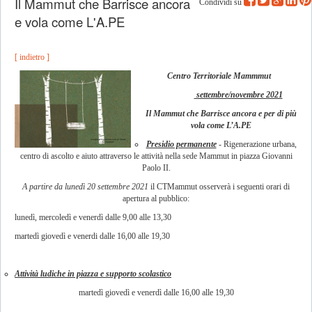
Il Mammut che Barrisce ancora
Condividi su
e vola come L'A.PE
[ indietro ]
Centro Territoriale Mammmut
settembre/novembre 2021
Il Mammut che Barrisce ancora e per di più
vola come L’A.PE
Presidio permanente
- Rigenerazione urbana,
centro di ascolto e aiuto attraverso le attività nella sede Mammut in piazza Giovanni
Paolo II.
A partire da lunedì 20 settembre 2021
il CTMammut osserverà i seguenti orari di
apertura al pubblico:
lunedì, mercoledì e venerdì dalle 9,00 alle 13,30
martedì giovedì e venerdi dalle 16,00 alle 19,30
Attività ludiche in piazza e supporto scolastico
martedì giovedì e venerdì dalle 16,00 alle 19,30