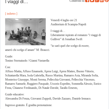
I viaggi di…
Condividi su
[ indietro ]
Venerdì 4 luglio ore 21
Auditorium di Scampia-Napoli
I viaggi di…
Liberamente ispirato al romanzo “i viaggi di
Gulliver” di Jonathan Swift
“io sarò quel che scelgo di essere,
amerò chi scelgo d’amare” M. Braucci.
Guide:
Tonino Stornaiuolo / Gianni Vastarella
Con:
Affuso Mattia, Affuso Emanuele, Aprea Luigi, Aprea Matteo, Buono Vittorio,
Schiattarella Mara, Isola Gabriella, Russo Martina, Ramarro Asia, Miranda Sofia,
Monteriso Giuseppe, Monti Serena, Pellecchia Giovanni, Pellecchia Vincenzo,
Ramarro Samuele, Ruggiero Pasquale, Ussorio Espedito, Sommella Alessio, Enrico
Festa, Chianese Ferdinando, Di Natale Davide, Tarallo Ernesto,
Guide educative:
Alessandra Di Fenza, Giovanni Zoppoli, Davide Zazzaro, Daniele Iennaco.
Ingresso gratuito. È gradita prenotazione.