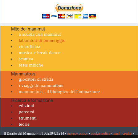
Mito del mammut
a scuola con mammut
laboratori di pomeriggio
ciclofficina
musica e break dance
scattiva
feste mitiche
Mammutbus
giocatori di strada
i viaggi di mammutbus
mammutbus - il biologico dell'animazione
Ricerca e formazione
edizioni
percorsi
strumenti
teorie
Il Barrito del Mammut • PI 06239421214 •
privacy policy
•
cookie policy
•
mail
-
credits
•