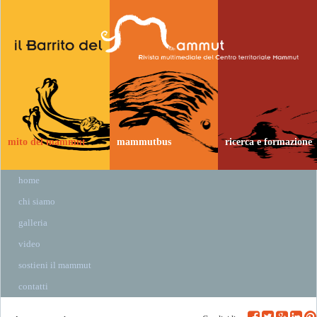
mito del mammut
mammutbus
ricerca e formazione
home
chi siamo
galleria
video
sostieni il mammut
contatti