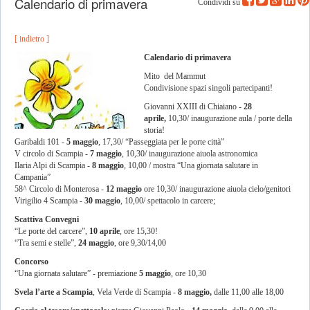
Calendario di primavera
Condividi su
[ indietro ]
Calendario di primavera
Mito del Mammut
Condivisione spazi singoli partecipanti!
Giovanni XXIII di Chiaiano -
28
aprile,
10,30/ inaugurazione aula / porte della
storia!
Garibaldi 101 -
5 maggio
, 17,30/ “Passeggiata per le porte città”
V circolo di Scampia -
7 maggio
, 10,30/ inaugurazione aiuola astronomica
Ilaria Alpi di Scampia -
8 maggio
, 10,00 / mostra “Una giornata salutare in
Campania”
58^ Circolo di Monterosa -
12 maggio
ore 10,30/ inaugurazione aiuola cielo/genitori
Virigilio 4 Scampia -
30 maggio
, 10,00/ spettacolo in carcere;
Scattiva Convegni
“Le porte del carcere”,
10 aprile
, ore 15,30!
“Tra semi e stelle”,
24 maggio
, ore 9,30/14,00
Concorso
“Una giornata salutare” - premiazione
5 maggio
, ore 10,30
Svela l’arte a Scampia
, Vela Verde di Scampia -
8 maggio,
dalle 11,00 alle 18,00