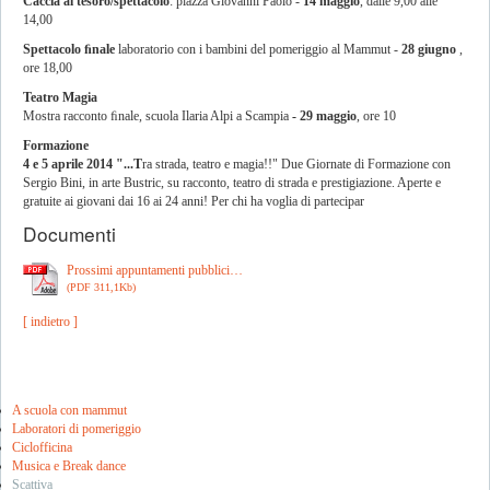
Caccia al tesoro/spettacolo
: piazza Giovanni Paolo -
14 maggio
, dalle 9,00 alle
14,00
Spettacolo ﬁnale
laboratorio con i bambini del pomeriggio al Mammut -
28 giugno
,
ore 18,00
Teatro Magia
Mostra racconto ﬁnale, scuola Ilaria Alpi a Scampia
- 29 maggio
, ore 10
Formazione
4 e 5 aprile 2014 "...T
ra strada, teatro e magia!!" Due Giornate di Formazione con
Sergio Bini, in arte Bustric, su racconto, teatro di strada e prestigiazione. Aperte e
gratuite ai giovani dai 16 ai 24 anni! Per chi ha voglia di partecipar
Documenti
Prossimi appuntamenti pubblici…
(PDF 311,1Kb)
[ indietro ]
A scuola con mammut
Laboratori di pomeriggio
Ciclofficina
Musica e Break dance
Scattiva