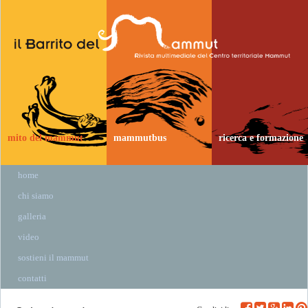
mito del mammut
mammutbus
ricerca e formazione
home
chi siamo
galleria
video
sostieni il mammut
contatti