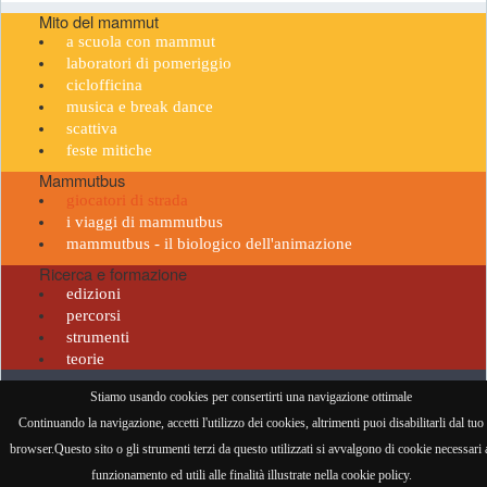
Mito del mammut
a scuola con mammut
laboratori di pomeriggio
ciclofficina
musica e break dance
scattiva
feste mitiche
Mammutbus
giocatori di strada
i viaggi di mammutbus
mammutbus - il biologico dell'animazione
Ricerca e formazione
edizioni
percorsi
strumenti
teorie
Il Barrito del Mammut • PI 06239421214 •
privacy policy
•
cookie policy
•
mail
-
credits
•
Stiamo usando cookies per consertirti una navigazione ottimale
Continuando la navigazione, accetti l'utilizzo dei cookies, altrimenti puoi disabilitarli dal tuo
visitatore n° 958891
browser.Questo sito o gli strumenti terzi da questo utilizzati si avvalgono di cookie necessari 
funzionamento ed utili alle finalità illustrate nella cookie policy.