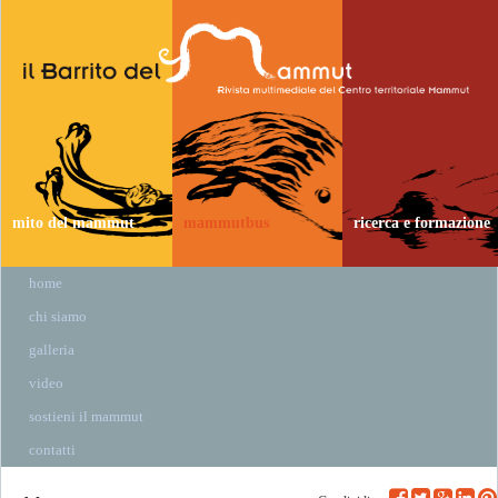
mito del mammut
mammutbus
ricerca e formazione
home
chi siamo
galleria
video
sostieni il mammut
contatti