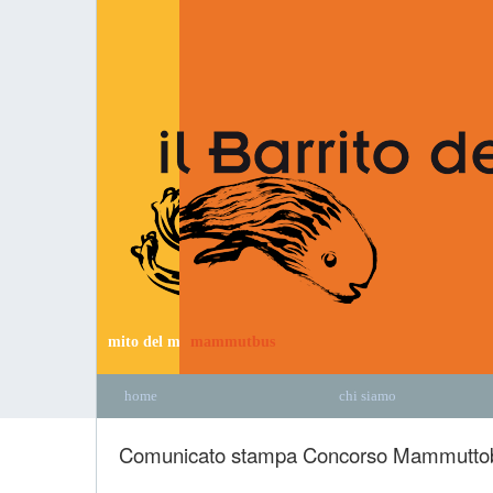
mito del mammut
mammutbus
home
chi siamo
Comunicato stampa Concorso Mammutto