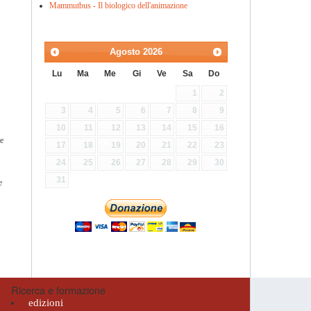
Mammutbus - Il biologico dell'animazione
Agosto
2026
Lu
Ma
Me
Gi
Ve
Sa
Do
1
2
3
4
5
6
7
8
9
10
11
12
13
14
15
16
re
17
18
19
20
21
22
23
24
25
26
27
28
29
30
31
e
Ricerca e formazione
edizioni