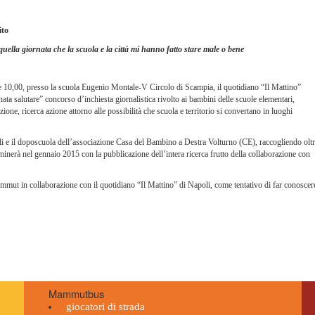
ito
uella giornata che la scuola e la città mi hanno fatto stare male o bene
e 10,00, presso la scuola Eugenio Montale-V Circolo di Scampia, il quotidiano “Il Mattino”
nata salutare” concorso d’inchiesta giornalistica rivolto ai bambini delle scuole elementari,
e, ricerca azione attorno alle possibilità che scuola e territorio si convertano in luoghi
oli e il doposcuola dell’associazione Casa del Bambino a Destra Volturno (CE), raccogliendo olt
minerà nel gennaio 2015 con la pubblicazione dell’intera ricerca frutto della collaborazione con
mut in collaborazione con il quotidiano “Il Mattino” di Napoli, come tentativo di far conoscer
Mammutbus
giocatori di strada