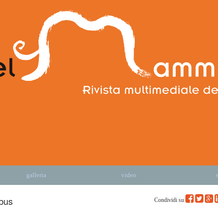
galleria
video
bus
Condividi su