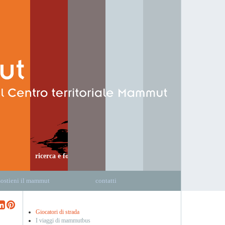
ricerca e formazione
sostieni il mammut
contatti
Giocatori di strada
I viaggi di mammutbus