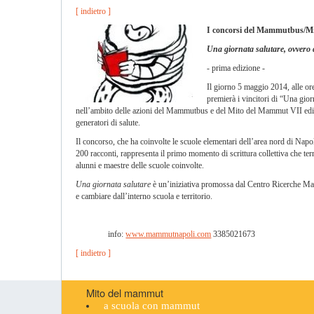
[ indietro ]
I concorsi del Mammutbus/M
Una giornata salutare, ovvero q
-
prima edizione -
Il giorno 5 maggio 2014, alle or
premierà i vincitori di “Una gior
nell’ambito delle azioni del Mammutbus e del Mito del Mammut VII edizion
generatori di salute.
Il concorso, che ha coinvolte le scuole elementari dell’area nord di Nap
200 racconti, rappresenta il primo momento di scrittura collettiva che ter
alunni e maestre delle scuole coinvolte.
Una giornata salutare
è un’iniziativa promossa dal Centro Ricerche Mam
e cambiare dall’interno scuola e territorio.
info:
www.mammutnapoli.com
3385021673
[ indietro ]
Mito del mammut
a scuola con mammut