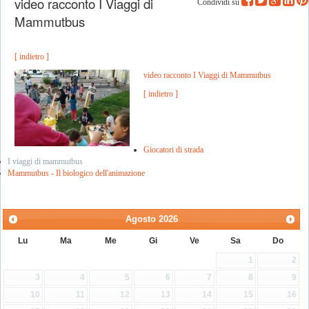
video racconto I Viaggi di
Condividi su
Mammutbus
[ indietro ]
video racconto I Viaggi di Mammutbus
[ indietro ]
Giocatori di strada
I viaggi di mammutbus
Mammutbus - Il biologico dell'animazione
Agosto
2026
Lu
Ma
Me
Gi
Ve
Sa
Do
1
2
3
4
5
6
7
8
9
10
11
12
13
14
15
16