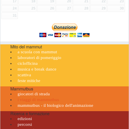
17
18
19
20
21
22
23
24
25
26
27
28
29
30
31
Mito del mammut
a scuola con mammut
laboratori di pomeriggio
ciclofficina
musica e break dance
scattiva
feste mitiche
Mammutbus
giocatori di strada
i viaggi di mammutbus
mammutbus - il biologico dell'animazione
Ricerca e formazione
edizioni
percorsi