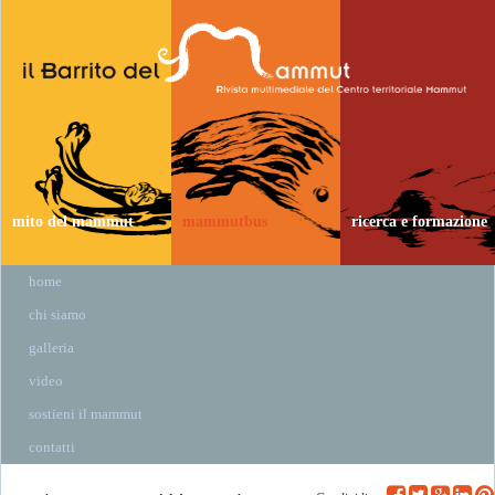
mito del mammut
mammutbus
ricerca e formazione
home
chi siamo
galleria
video
sostieni il mammut
contatti