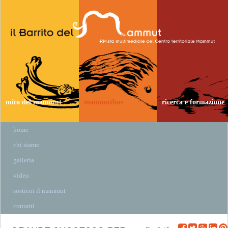
mito del mammut
mammutbus
ricerca e formazione
home
chi siamo
galleria
video
sostieni il mammut
contatti