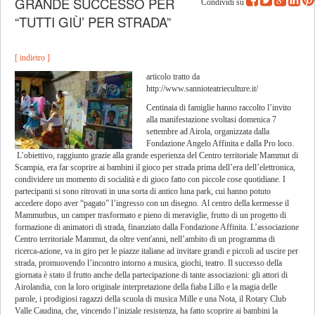
GRANDE SUCCESSO PER
Condividi su
“TUTTI GIÙ’ PER STRADA”
[ indietro ]
articolo tratto da
http://www.sannioteatrieculture.it/
Centinaia di famiglie hanno raccolto l’invito
alla manifestazione svoltasi domenica 7
settembre ad Airola, organizzata dalla
Fondazione Angelo Affinita e dalla Pro loco.
L’obiettivo, raggiunto grazie alla grande esperienza del Centro territoriale Mammut di
Scampia, era far scoprire ai bambini il gioco per strada prima dell’era dell’elettronica,
condividere un momento di socialità e di gioco fatto con piccole cose quotidiane. I
partecipanti si sono ritrovati in una sorta di antico luna park, cui hanno potuto
accedere dopo aver “pagato” l’ingresso con un disegno. Al centro della kermesse il
Mammutbus, un camper trasformato e pieno di meraviglie, frutto di un progetto di
formazione di animatori di strada, finanziato dalla Fondazione Affinita. L’associazione
Centro territoriale Mammut, da oltre vent'anni, nell’ambito di un programma di
ricerca-azione, va in giro per le piazze italiane ad invitare grandi e piccoli ad uscire per
strada, promuovendo l’incontro intorno a musica, giochi, teatro. Il successo della
giornata è stato il frutto anche della partecipazione di tante associazioni: gli attori di
Airolandia, con la loro originale interpretazione della fiaba Lillo e la magia delle
parole, i prodigiosi ragazzi della scuola di musica Mille e una Nota, il Rotary Club
Valle Caudina, che, vincendo l’iniziale resistenza, ha fatto scoprire ai bambini la