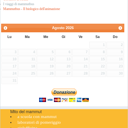
I viaggi di mammutbus
Mammutbus - Il biologico dell'animazione
Agosto
2026
Lu
Ma
Me
Gi
Ve
Sa
Do
1
2
3
4
5
6
7
8
9
10
11
12
13
14
15
16
17
18
19
20
21
22
23
24
25
26
27
28
29
30
31
Mito del mammut
a scuola con mammut
laboratori di pomeriggio
ciclofficina