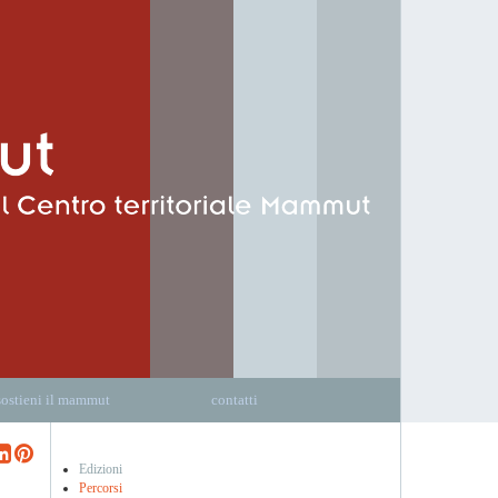
sostieni il mammut
contatti
Edizioni
Percorsi