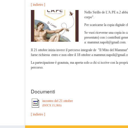
[ indietro ]
Nello Strillo de L'A.PE n.2 abbia
corpo".
Per scaricarne la copia digitale 
Se vuoi riceverne una copia in ca
presentato) con i contributi gener
a:
mammut.napoli@gmail.com
.
Il 21 ottobre inizia invece il percorso integrale de "Il Mito del Mammut
farne richiesta entro e non oltre il 18 ottobre a
mammut.napoli@gmail.
La partecipazione è graututa, ma aperta solo a chi si iscrive con la propri
percorso.
Documenti
incontro del 21 ottobre
(DOCX 15,5Kb)
[ indietro ]