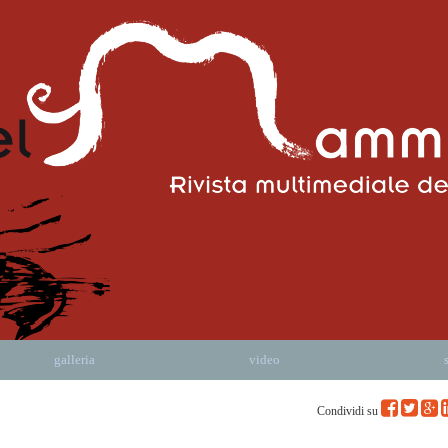
galleria
video
Condividi su