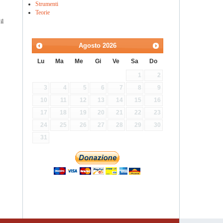
Strumenti
Teorie
il
Agosto
2026
Lu
Ma
Me
Gi
Ve
Sa
Do
1
2
3
4
5
6
7
8
9
10
11
12
13
14
15
16
17
18
19
20
21
22
23
24
25
26
27
28
29
30
31