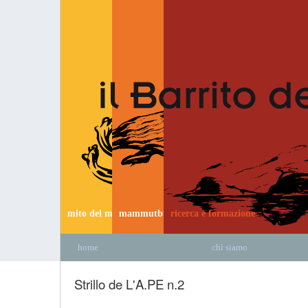
mito del mammut
mammutbus
ricerca e formazione
home
chi siamo
Strillo de L'A.PE n.2