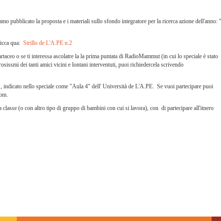
mo pubblicato la proposta e i materiali sullo sfondo integratore per la ricerca azione dell'anno: "
clicca qua:
Strillo de L'A.PE n.2
rtaceo o se ti interessa ascolatre la la prima puntata di RadioMammut (in cui lo speciale è stato
osissmi dei tanti amici vicini e lontani interventuti, puoi richiedercela scrivendo
", indicato nello speciale come "Aula 4" dell' Università de L'A.PE. Se vuoi partecipare puoi
com
.
a classe (o con altro tipo di gruppo di bambini con cui si lavora), con di partecipare all'itnero