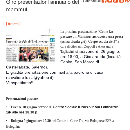
Giro presentazioni annuario del
Condividi su
mammut
[ indietro ]
La prossima presentazione
“Come far
passare un Mammut attraverso una porta
(senza tirarla giù). Corpo scuola città
” a
cura di Giovanni Zoppoli e Alessandra
venerdì 26 giugno,
Tagliavini, si terrà
ore 18.00, a Giacaranda (località
Cenito, San Marco di
Castellabate, Salerno).
E’ gradita prenotazione con mail alla padrona di casa
(
cavaliere.luisa@yahoo.it
).
Vi aspettiamo!!!
Presentazioni passate
•
Firenze 10 giugno
presso il
Centro Sociale Il Pozzo in via Lombardia
1/P
alle ore 18,30
p
•
Bologna 5 giugno ore 15.30
nel Cortile di Corte Tre, via Bolognese 22/3 a
Bolognina