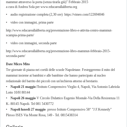
mammut attraverso la porta (senza tirarla giù)" Febbraio 2015
a cura di Andrea Sola per www.educareallaliberta.org
• audio registrazione completa (2,30 ore) https://vimeo.com/122694046
• video con immagini, prima parte
http://www.educareallaliberta.org/presentazione-libro-e-attivita-centro-mammut-
scampia-prima-parte/
• video con immagini, seconda parte
http://www.educareallaliberta.org/presentazione-libro-mammut-febbraio-2015-
seconda-parte/
Date Micro Mito
Tre giornate di piazza nei cortili delle scuole Napoletane. Festeggeremo il mito del
mammut insieme ai bambini e alle bambine che hanno partecipato al nucleo
redazionale del barrito dei piccoli con un'inchiesta attorno al bestiario.
•
Napoli 21 maggio
l'Istituto Comprensivo Virglio 4, Napoli, Via Antonio Labriola
Lotto 10/H 80144
•
Napoli 26 maggio
V Circolo Didattico Eugenio Montale-Via Della Resistenza 11
K- 80145 Napoli- Tel 081 5430772
•
Napoli lunedì 27 maggio
presso Istituto Comprensivo 58° "J.F.Kennedy"
Plesso ISES Via Monte Rosa, 149 - Tel. 0815438314
Galleria