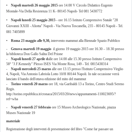
•
Napoli martedì 26 maggio 2015
ore 14.00 V Circolo Didattico Eugenio
Montale-Via Della Resistenza 11 K- 80145 Napoli- Tel 081 5430772
•
Napoli lunedì 25 maggio 2015
- ore 16.15 Istituto Comprensivo Statale "28
Giovanni XXIII - Aliotta" Napoli - Via Nuova Toscanella, 235 - 80145 Napoli - Tel.
081 7405899
•
Roma 23 maggio alle 9,30,
intervento mammut alla Biennale Spazio Pubblico
-
Genova martedì 19 maggio
il giorno 19 maggio 2015 ore 16.30 – 18.30 presso
la biblioteca Don Gallo Salita Del Prione
-
Napoli lunedì 27 aprile d
alle ore 14.00 alle 15.30 presso Istituto Comprensivo
58° "J.F.Kennedy" Plesso ISES Via Monte Rosa, 149 - Tel. 0815438314
-
Napoli mercoledì 25 marzo
alle ore 13.15 presso l'Istituto Comprensivo Virglio
4, Napoli, Via Antonio Labriola Lotto 10/H 80144 Napoli. In tale occasione verrà
lanciato il bando dell'ottava edizione del mito del mammut
-
Torino venerdì 20 marzo
ore 18, via Garibaldi 13 a Torino, Centro Studi Sereno
Regis.
http://torino.repubblica.it/cronaca/2015/03/20/news/appuntamenti-110023695/?
ref=wha
-
Napoli venerdì 27 febbraio
ore 15 Museo Archeologico Nazionale, piazza
Museo Nazionale 19
materiale
Registrazione degli interventi di presentazione del libro "Come far passare un