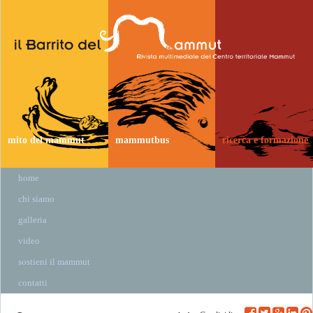
mito del mammut
mammutbus
ricerca e formazione
home
chi siamo
galleria
video
sostieni il mammut
contatti