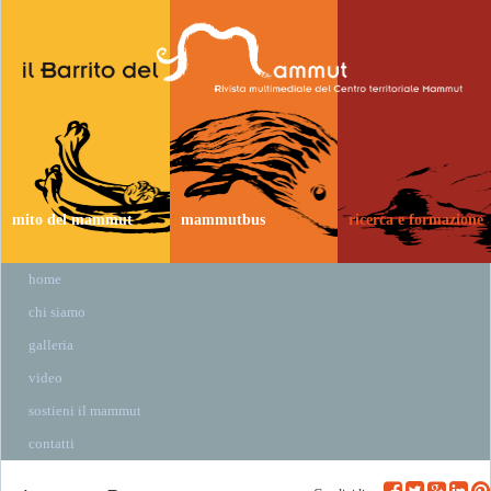
mito del mammut
mammutbus
ricerca e formazione
home
chi siamo
galleria
video
sostieni il mammut
contatti