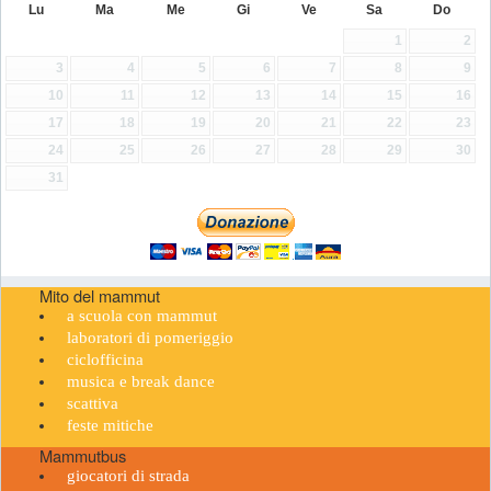
Lu
Ma
Me
Gi
Ve
Sa
Do
1
2
3
4
5
6
7
8
9
10
11
12
13
14
15
16
17
18
19
20
21
22
23
24
25
26
27
28
29
30
31
Mito del mammut
a scuola con mammut
laboratori di pomeriggio
ciclofficina
musica e break dance
scattiva
feste mitiche
Mammutbus
giocatori di strada