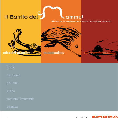
mito del mammut
mammutbus
ricerca e formazione
home
chi siamo
galleria
video
sostieni il mammut
contatti