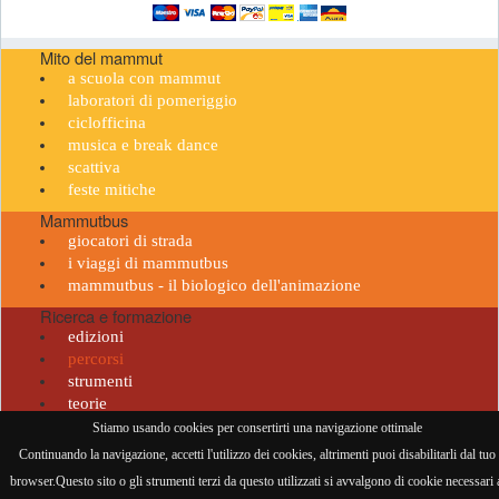
Mito del mammut
a scuola con mammut
laboratori di pomeriggio
ciclofficina
musica e break dance
scattiva
feste mitiche
Mammutbus
giocatori di strada
i viaggi di mammutbus
mammutbus - il biologico dell'animazione
Ricerca e formazione
edizioni
percorsi
strumenti
teorie
Stiamo usando cookies per consertirti una navigazione ottimale
Il Barrito del Mammut • PI 06239421214 •
privacy policy
•
cookie policy
•
mail
-
credits
•
Continuando la navigazione, accetti l'utilizzo dei cookies, altrimenti puoi disabilitarli dal tuo
visitatore n° 958868
browser.Questo sito o gli strumenti terzi da questo utilizzati si avvalgono di cookie necessari 