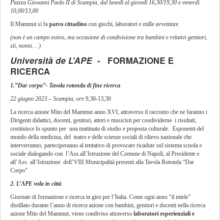
Piazza Giovanni Paolo II di Scampia, dal lunedì al giovedì 16,30/19,30 e venerdì
10,00/13,00
Il Mammut si fa
parco cittadino
con giochi, laboratori e mille avventure.
(non è un campo estivo, ma occasione di condivisione tra bambini e relativi genitori,
zii, nonni… )
Università de L’APE -
FORMAZIONE E
RICERCA
1.”Dar corpo”- Tavola rotonda di fine ricerca
22 giugno 2023 – Scampia, ore
9,30-13,30
La ricerca azione Mito del Mammut anno XVI, attraverso il racconto che ne faranno i
Dirigenti didattici, docenti, genitori, attori e musicisti per condividerne i risultati,
costituisce lo spunto per una mattinata di studio e proposta culturale. Esponenti del
mondo della medicina, del teatro e delle scienze sociali di rilievo nazionale che
interverranno, parteciperanno al tentativo di provocare ricadute sul sistema scuola e
sociale dialogando con l’Ass.all’Istruzione del Comune di Napoli, al Presidente e
all’Ass. all’Istruzione dell’VIII Municipalità presenti alla Tavola Rotonda “Dar
Corpo”
2. L’APE vola in città
Giornate di formazione e ricerca in giro per l’Italia. Come ogni anno “il miele”
distillato durante l’anno di ricerca azione con bambini, genitori e docenti nella ricerca
azione Mito del Mammut, viene condiviso attraverso
laboratori esperienziali e