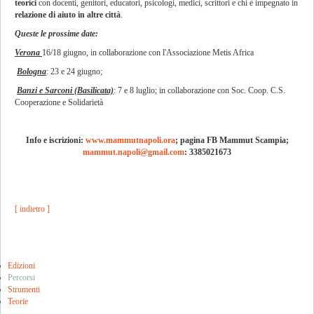
teorici
con docenti, genitori, educatori, psicologi, medici, scrittori e chi è impegnato in
relazione di aiuto
in altre città
.
Queste le prossime date:
Verona
16/18 giugno, in collaborazione con l'Associazione Metis Africa
Bologna
: 23 e 24 giugno;
Banzi e Sarconi (Basilicata)
: 7 e 8 luglio; in collaborazione con Soc. Coop. C.S.
Cooperazione e Solidarietà
Info e iscrizioni:
www.mammutnapoli.ora
; pagina FB Mammut Scampia;
mammut.napoli@gmail.com
: 3385021673
[ indietro ]
Edizioni
Percorsi
Strumenti
Teorie