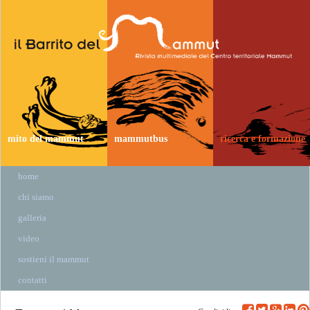
mito del mammut
mammutbus
ricerca e formazione
home
chi siamo
galleria
video
sostieni il mammut
contatti