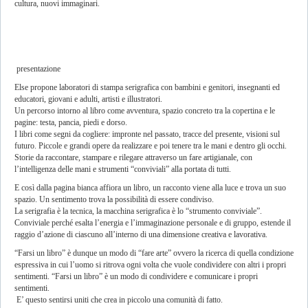
cultura, nuovi immaginari.
presentazione
Else propone laboratori di stampa serigrafica con bambini e genitori, insegnanti ed
educatori, giovani e adulti, artisti e illustratori.
Un percorso intorno al libro come avventura, spazio concreto tra la copertina e le
pagine: testa, pancia, piedi e dorso.
I libri come segni da cogliere: impronte nel passato, tracce del presente, visioni sul
futuro. Piccole e grandi opere da realizzare e poi tenere tra le mani e dentro gli occhi.
Storie da raccontare, stampare e rilegare attraverso un fare artigianale, con
l’intelligenza delle mani e strumenti “conviviali” alla portata di tutti.
E così dalla pagina bianca affiora un libro, un racconto viene alla luce e trova un suo
spazio. Un sentimento trova la possibilità di essere condiviso.
La serigrafia è la tecnica, la macchina serigrafica è lo “strumento conviviale”.
Conviviale perché esalta l’energia e l’immaginazione personale e di gruppo, estende il
raggio d’azione di ciascuno all’interno di una dimensione creativa e lavorativa.
“Farsi un libro” è dunque un modo di “fare arte” ovvero la ricerca di quella condizione
espressiva in cui l’uomo si ritrova ogni volta che vuole condividere con altri i propri
sentimenti. “Farsi un libro” è un modo di condividere e comunicare i propri
sentimenti.
E’ questo sentirsi uniti che crea in piccolo una comunità di fatto.