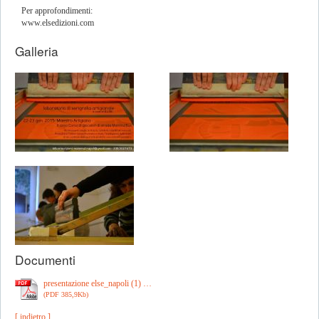
Per approfondimenti:
www.elsedizioni.com
Galleria
Documenti
presentazione else_napoli (1) …
(PDF 385,9Kb)
[ indietro ]