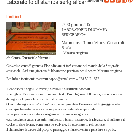
Laboratorio di stampa serigrafica
Condividi su
[ indietro ]
22-23 gennaio 2015
LABORATORIO DI STAMPA
SERIGRAFICA<
Mammutbus - II anno del corso Giocatori di
Strada
"Maestro artigiano"
c/o Centro Territoriale Mammut
Giovedì e venerdì gennaio Else edizioni ci farà entrare nel mondo della Serigrafia
artigianale. Sarà una giornata di laboratorio preziosa per il nostro Maestro artigiano.
Per Info e iscrizioni:
mammut.napoli@gmail.com
– 338.50 21 673
Riconoscere i segni, le tracce, i simboli, i significati nascosti.
Risvegliare l’intimo nesso tra mano e testa, l’intelligenza delle mani, in un continuo
dialogo tra le pratiche concrete e il pensiero.
Questo dialogo, anima/occhio/mano, è sempre stato l’essenza del linguaggio delle
cose, quella sostanza etica che regge la vita materiale e spirituale.
Ecco perché un laboratorio artigianale di stampa serigrafica,
ecco perché la carta, i tessuti, i pigmenti, i telai, l’incisione, la rilegatura, il tagliare e il
cucire, il dare forma, come pure lo scrivere, il raccontare, il reinventare,
il riannodare le tracce del proprio passaggio e farle diventare pensiero e spirito,