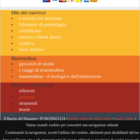
Mito del mammut
a scuola con mammut
laboratori di pomeriggio
ciclofficina
musica e break dance
scattiva
feste mitiche
Mammutbus
giocatori di strada
i viaggi di mammutbus
mammutbus - il biologico dell'animazione
Ricerca e formazione
edizioni
percorsi
strumenti
teorie
Il Barrito del Mammut • PI 06239421214 •
privacy policy
•
cookie policy
•
mail
-
credits
•
Stiamo usando cookies per consertirti una navigazione ottimale
visitatore n° 959204
Continuando la navigazione, accetti l'utilizzo dei cookies, altrimenti puoi disabilitarli dal tuo