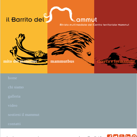
mito del mammut
mammutbus
ricerca e formazione
home
chi siamo
galleria
video
sostieni il mammut
contatti