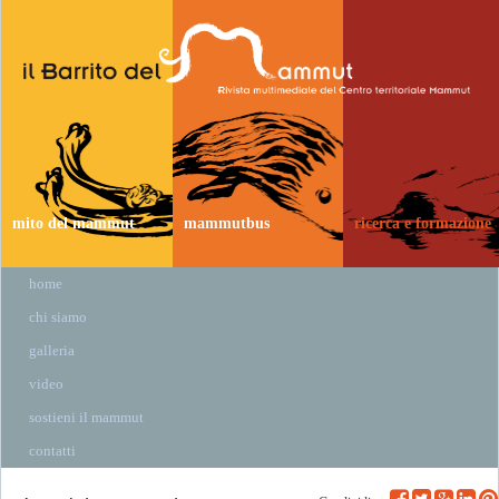
mito del mammut
mammutbus
ricerca e formazione
home
chi siamo
galleria
video
sostieni il mammut
contatti