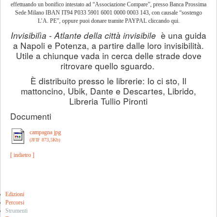
effettuando un bonifico intestato ad “Associazione Compare”, presso Banca Prossima
Sede Milano IBAN IT94 P033 5901 6001 0000 0003 143, con causale “sostengo
L’A. PE”, oppure puoi donare tramite PAYPAL cliccando qui.
Invisibilìa - Atlante della città invisibile
è una guida
a Napoli e Potenza, a partire dalle loro invisibilità.
Utile a chiunque vada in cerca delle strade dove
ritrovare quello sguardo.
È distribuito presso le librerie: Io ci sto, Il
mattoncino, Ubik, Dante e Descartes, Librido,
Libreria Tullio Pironti
Documenti
campagna jpg
(JFIF 873,5Kb)
[ indietro ]
Edizioni
Percorsi
Strumenti