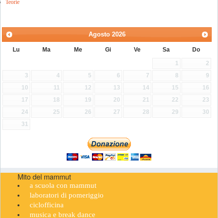
Teorie
Agosto
2026
Lu
Ma
Me
Gi
Ve
Sa
Do
1
2
3
4
5
6
7
8
9
10
11
12
13
14
15
16
17
18
19
20
21
22
23
24
25
26
27
28
29
30
31
Mito del mammut
a scuola con mammut
laboratori di pomeriggio
ciclofficina
musica e break dance