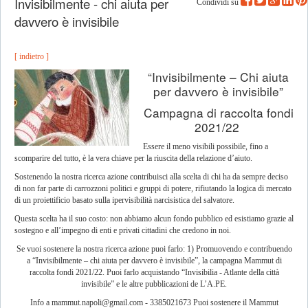
Invisibilmente - chi aiuta per
Condividi su
davvero è invisibile
[ indietro ]
“Invisibilmente – Chi aiuta
per davvero è invisibile”
Campagna di raccolta fondi
2021/22
Essere il meno visibili possibile, fino a
scomparire del tutto, è la vera chiave per la riuscita della relazione d’aiuto.
Sostenendo la nostra ricerca azione contribuisci alla scelta di chi ha da sempre deciso
di non far parte di carrozzoni politici e gruppi di potere, rifiutando la logica di mercato
di un proiettificio basato sulla ipervisibilità narcisistica del salvatore.
Questa scelta ha il suo costo: non abbiamo alcun fondo pubblico ed esistiamo grazie al
sostegno e all’impegno di enti e privati cittadini che credono in noi.
Se vuoi sostenere la nostra ricerca azione puoi farlo: 1) Promuovendo e contribuendo
a “Invisibilmente – chi aiuta per davvero è invisibile”, la campagna Mammut di
raccolta fondi 2021/22. Puoi farlo acquistando “Invisibilia - Atlante della città
invisibile” e le altre pubblicazioni de L’A.PE.
Info a
mammut.napoli@gmail.com
- 3385021673 Puoi sostenere il Mammut