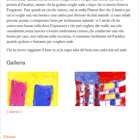
porterà al Paradiso, mentre chi ha goduto sceglie male e dopo che ri-morirà finirà in
Purgatorio. Pare quindi un circolo vizioso, ma in realtà Platone dice che il motivo per
cui si sceglie una vita buona o una cattiva può derivare da doti naturali: ci sono infatti
persone portate a comportarsi bene per inclinazione naturale: vi è anche chi ha
conoscenze basate sulla doxa (l'opinione) e che può cogliere alte realtà, ma solo
casualmente,senza riuscire a fornire motivazioni:costoro,che conducono una vita
buona per caso, non radicata nella coscienza, si smontano facilmente nel Paradiso
quando godono e finiranno per scegliere male.
Chi ha invece raggiunto il bene in sè,la super-idea del bene,non cadrà mai nel male.
Galleria
[ indietro ]
Edizioni