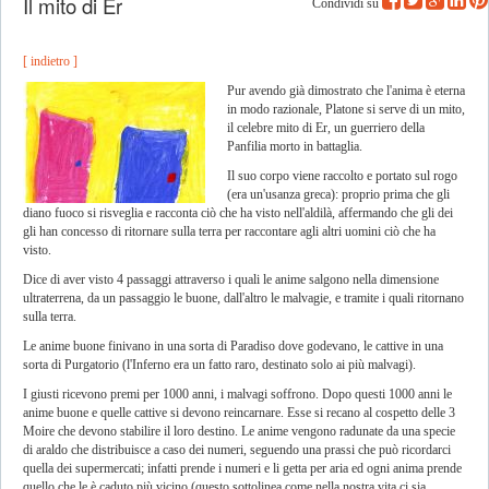
Il mito di Er
Condividi su
[ indietro ]
Pur avendo già dimostrato che l'anima è eterna
in modo razionale, Platone si serve di un mito,
il celebre mito di Er, un guerriero della
Panfilia morto in battaglia.
Il suo corpo viene raccolto e portato sul rogo
(era un'usanza greca): proprio prima che gli
diano fuoco si risveglia e racconta ciò che ha visto nell'aldilà, affermando che gli dei
gli han concesso di ritornare sulla terra per raccontare agli altri uomini ciò che ha
visto.
Dice di aver visto 4 passaggi attraverso i quali le anime salgono nella dimensione
ultraterrena, da un passaggio le buone, dall'altro le malvagie, e tramite i quali ritornano
sulla terra.
Le anime buone finivano in una sorta di Paradiso dove godevano, le cattive in una
sorta di Purgatorio (l'Inferno era un fatto raro, destinato solo ai più malvagi).
I giusti ricevono premi per 1000 anni, i malvagi soffrono. Dopo questi 1000 anni le
anime buone e quelle cattive si devono reincarnare. Esse si recano al cospetto delle 3
Moire che devono stabilire il loro destino. Le anime vengono radunate da una specie
di araldo che distribuisce a caso dei numeri, seguendo una prassi che può ricordarci
quella dei supermercati; infatti prende i numeri e li getta per aria ed ogni anima prende
quello che le è caduto più vicino (questo sottolinea come nella nostra vita ci sia