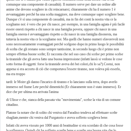
comunque una componente di casualità). Il numero serve per dare un ordine alle
anime che devono scegliere in chi reincarnarsi; chiaramente chi ha il numero 1 è
avvantaggiato perchè ha una scelta maggiore, ma deve comunque saper scegliere bene.
Dunque c'è sì una componente di casualità, ma in fin dei conti la nostra vita ce la
scegliamo noi: è vero che per chi nasce, per esempio, in una famiglia agiata è più facile
essere onesti rispetto a chi nasce in una famiglia povera, oppure chi nasce in una
famiglia onesta è avvantaggiato rispetto a chi nasce in una famiglia disonesta, ma
tuttavia la nostra vita ce la scegliamo noi. Ma quelli che hanno numeri sfavorevoli non
sono necessariamente svantaggiati perchè scelgono dopo:in primo luogo le possibilità
di scelta che gli restano sono sempre tantissime, in secondo luogo chi è primo non
sempre effettua buone scelte; Er racconta che nel suo caso chi scelse per primo scelse
la tirannide che gli aveva fatto una buona impressione (infatti lassù si vedono le cose
sotto forma di oggetti: forse la tirannide aveva dei bei colori,chi lo sa?).Costui, non
appena si era accorto di ciò che comportava l'essere tiranno, non voleva più esserlo,
ma era troppo
tardi: le Moire gli danno l'incarico di tiranno e lo lanciano sulla terra, dopo averlo
immerso nel fiume Lete perchè dimentichi (Er chiaramente non è stato immerso). Er
dice che per ultima era arrivata l'anima
di Ulisse e che, stanca della passata vita "movimentata", scelse la vita di un comune
cittadino.
Platone fa notare che di solito chi veniva dal Paradiso tendeva ad effettuare scelte
sbagliate,mentre chi veniva dal Purgatorio e aveva sofferto sceglieva bene.
Infatti chi aveva vissuto per 1000 anni di beatitudine si era scordato di che cosa fosse
la sofferenza. Quindi chi ha sofferto sceglie bene e sceglie una buona vita che lo