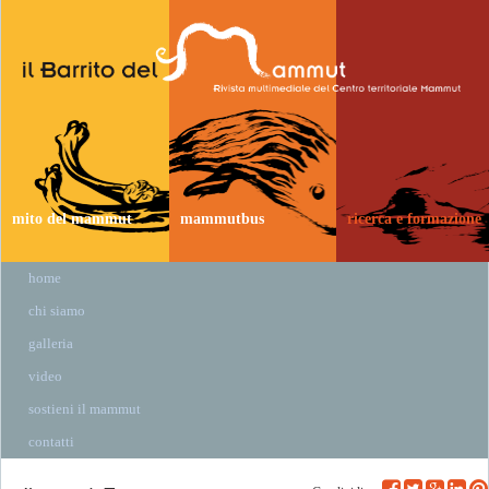
mito del mammut
mammutbus
ricerca e formazione
home
chi siamo
galleria
video
sostieni il mammut
contatti