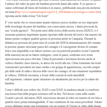
l’utilizzo del video da parte dei bambini provochi danni alla salute. E su questo ci
siamo soffermati all’inizio del lockdown in marzo, pubblicando una piccola inchiesta
sul tema (
http://www.mammutnapoli.org/it/4.4_209/didattica-tecnologia-e-salute.htm
)
riportata anche dalla rivista “Gli Asini”.
E’ vero anche che se conosciamo quanto dannoso possa risultare un uso improprio
delle tecnologie da parte dei bambini, non conosciamo ancora i danni provocati da
una “scuola igienica”. Nei primi mesi della ricerca della nostra ricerca 2020/21 ci è
risuonato piuttosto inquietante quanto riportato dalle docenti del nord e dai maestri che
hanno potuto svolgere qualche giorno in presenza anche in Campania. Durante la
didattica in presenza dei primi mesi di scuola del 2020 la demonizzazione del contatto,
la perenne quanto strisciante paura del contagio e il conseguente divieto di contatto
fisico non imputabile a un fattore esterno con cui potersela prendere (come l’autorità
della maestra) ma ad un fattore endogeno, come la paura, sembrano aver avuto
ripercussioni non poco rilevanti. Clima di precarietà e incertezza dovuto anche al
vedersi chiudere classi intorno, in attesa che tocchi alla tua. Clima fomentato dai trend
comunicativi prevalenti nei mass media e nei gruppi di appartenenza, succubi sempre
più delle onde di salita e discesa delle curve dei contagi e di una situazione ospedaliera
al collasso. Difficile insomma, a fronte della scarsità di studi attendibili
sull’argomento, valutare quale situazione sia attualmente più nociva per la salute dei
bambini.
Come è difficile non vedere che, DAD o non DAD, la tendenza attuale è a trasferire
una buona fetta della propria esistenza sull’on line. Nel lavoro come nello studio.
Grandi e piccoli, dal marzo 2020, trascorrono davanti al video un numero di ore fino a
qualche mese prima inimmaginabile. E’una condizione di vita senza precedenti. Sabato
scorso abbiamo tenuto una formazione con un gruppo di Verone in video della durata