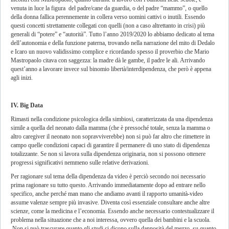
venuta in luce la figura del padre/cane da guardia, o del padre “mammo”, o quello
della donna fallica perennemente in collera verso uomini cattivi o inutili. Essendo
questi concetti strettamente collegati con quelli (non a caso altrettanto in crisi) più
generali di “potere” e “autorità”. Tutto l’anno 2019/2020 lo abbiamo dedicato al tema
dell’autonomia e della funzione paterna, trovando nella narrazione del mito di Dedalo
e Icaro un nuovo validissimo complice e ricordando spesso il proverbio che Mario
Mastropaolo citava con saggezza: la madre dà le gambe, il padre le ali. Arrivando
quest’anno a lavorare invece sul binomio libertà/interdipendenza, che però è appena
agli inizi.
IV. Big Data
Rimasti nella condizione psicologica della simbiosi, caratterizzata da una dipendenza
simile a quella del neonato dalla mamma (che è pressoché totale, senza la mamma o
altro caregiver il neonato non sopravviverebbe) non si può far altro che rimettere in
campo quelle condizioni capaci di garantire il permanere di uno stato di dipendenza
totalizzante. Se non si lavora sulla dipendenza originaria, non si possono ottenere
progressi significativi nemmeno sulle relative derivazioni.
Per ragionare sul tema della dipendenza da video è perciò secondo noi necessario
prima ragionare su tutto questo. Arrivando immediatamente dopo ad entrare nello
specifico, anche perché man mano che andiamo avanti il rapporto umanità-video
assume valenze sempre più invasive. Diventa così essenziale consultare anche altre
scienze, come la medicina e l’economia. Essendo anche necessario contestualizzare il
problema nella situazione che a noi interessa, ovvero quella dei bambini e la scuola.
Non si può trascurare quanto gli studi ci dicono sulla dannosità del mezzo, su quanto