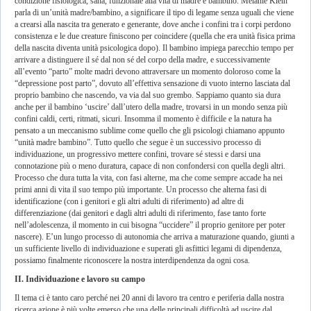
condizione fisiologica, sana, funzionale alla vita di madre e bambino. Melanie Klein
parla di un’unità madre/bambino, a significare il tipo di legame senza uguali che viene
a crearsi alla nascita tra generato e generante, dove anche i confini tra i corpi perdono
consistenza e le due creature finiscono per coincidere (quella che era unità fisica prima
della nascita diventa unità psicologica dopo). Il bambino impiega parecchio tempo per
arrivare a distinguere il sé dal non sé del corpo della madre, e successivamente
all’evento “parto” molte madri devono attraversare un momento doloroso come la
“depressione post parto”, dovuto all’effettiva sensazione di vuoto interno lasciata dal
proprio bambino che nascendo, va via dal suo grembo. Sappiamo quanto sia dura
anche per il bambino ‘uscire’ dall’utero della madre, trovarsi in un mondo senza più
confini caldi, certi, ritmati, sicuri. Insomma il momento è difficile e la natura ha
pensato a un meccanismo sublime come quello che gli psicologi chiamano appunto
“unità madre bambino”. Tutto quello che segue è un successivo processo di
individuazione, un progressivo mettere confini, trovare sé stessi e darsi una
connotazione più o meno duratura, capace di non confondersi con quella degli altri.
Processo che dura tutta la vita, con fasi alterne, ma che come sempre accade ha nei
primi anni di vita il suo tempo più importante. Un processo che alterna fasi di
identificazione (con i genitori e gli altri adulti di riferimento) ad altre di
differenziazione (dai genitori e dagli altri adulti di riferimento, fase tanto forte
nell’adolescenza, il momento in cui bisogna “uccidere” il proprio genitore per poter
nascere). E’un lungo processo di autonomia che arriva a maturazione quando, giunti a
un sufficiente livello di individuazione e superati gli asfittici legami di dipendenza,
possiamo finalmente riconoscere la nostra interdipendenza da ogni cosa.
II. Individuazione e lavoro su campo
Il tema ci è tanto caro perché nei 20 anni di lavoro tra centro e periferia dalla nostra
ricerca azione è più volte emerso che una delle principali difficoltà ad uscire dal