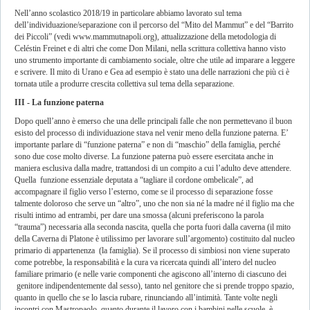
Nell’anno scolastico 2018/19 in particolare abbiamo lavorato sul tema
dell’individuazione/separazione con il percorso del “Mito del Mammut” e del “Barrito
dei Piccoli” (vedi www.mammutnapoli.org), attualizzazione della metodologia di
Celéstin Freinet e di altri che come Don Milani, nella scrittura collettiva hanno visto
uno strumento importante di cambiamento sociale, oltre che utile ad imparare a leggere
e scrivere. Il mito di Urano e Gea ad esempio è stato una delle narrazioni che più ci è
tornata utile a produrre crescita collettiva sul tema della separazione.
III - La funzione paterna
Dopo quell’anno è emerso che una delle principali falle che non permettevano il buon
esisto del processo di individuazione stava nel venir meno della funzione paterna. E’
importante parlare di “funzione paterna” e non di “maschio” della famiglia, perché
sono due cose molto diverse. La funzione paterna può essere esercitata anche in
maniera esclusiva dalla madre, trattandosi di un compito a cui l’adulto deve attendere.
Quella funzione essenziale deputata a “tagliare il cordone ombelicale”, ad
accompagnare il figlio verso l’esterno, come se il processo di separazione fosse
talmente doloroso che serve un “altro”, uno che non sia né la madre né il figlio ma che
risulti intimo ad entrambi, per dare una smossa (alcuni preferiscono la parola
“trauma”) necessaria alla seconda nascita, quella che porta fuori dalla caverna (il mito
della Caverna di Platone è utilissimo per lavorare sull’argomento) costituito dal nucleo
primario di appartenenza (la famiglia). Se il processo di simbiosi non viene superato
come potrebbe, la responsabilità e la cura va ricercata quindi all’intero del nucleo
familiare primario (e nelle varie componenti che agiscono all’interno di ciascuno dei
genitore indipendentemente dal sesso), tanto nel genitore che si prende troppo spazio,
quanto in quello che se lo lascia rubare, rinunciando all’intimità. Tante volte negli
incontri con Mastropaolo, quanto durante il lavoro con i bambini nelle scuole, è