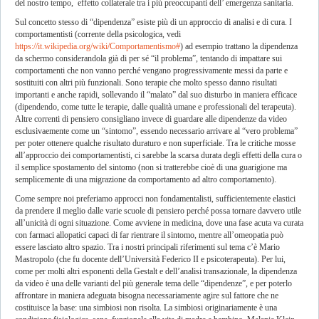
del nostro tempo, effetto collaterale tra i più preoccupanti dell’ emergenza sanitaria.
Sul concetto stesso di “dipendenza” esiste più di un approccio di analisi e di cura. I
comportamentisti (corrente della psicologica, vedi
https://it.wikipedia.org/wiki/Comportamentismo#
) ad esempio trattano la dipendenza
da schermo considerandola già di per sé “il problema”, tentando di impattare sui
comportamenti che non vanno perché vengano progressivamente messi da parte e
sostituiti con altri più funzionali. Sono terapie che molto spesso danno risultati
importanti e anche rapidi, sollevando il “malato” dal suo disturbo in maniera efficace
(dipendendo, come tutte le terapie, dalle qualità umane e professionali del terapeuta).
Altre correnti di pensiero consigliano invece di guardare alle dipendenze da video
esclusivaemente come un “sintomo”, essendo necessario arrivare al “vero problema”
per poter ottenere qualche risultato duraturo e non superficiale. Tra le critiche mosse
all’approccio dei comportamentisti, ci sarebbe la scarsa durata degli effetti della cura o
il semplice spostamento del sintomo (non si tratterebbe cioè di una guarigione ma
semplicemente di una migrazione da comportamento ad altro comportamento).
Come sempre noi preferiamo approcci non fondamentalisti, sufficientemente elastici
da prendere il meglio dalle varie scuole di pensiero perché possa tornare davvero utile
all’unicità di ogni situazione. Come avviene in medicina, dove una fase acuta va curata
con farmaci allopatici capaci di far rientrare il sintomo, mentre all’omeopatia può
essere lasciato altro spazio. Tra i nostri principali riferimenti sul tema c’è Mario
Mastropolo (che fu docente dell’Università Federico II e psicoterapeuta). Per lui,
come per molti altri esponenti della Gestalt e dell’analisi transazionale, la dipendenza
da video è una delle varianti del più generale tema delle “dipendenze”, e per poterlo
affrontare in maniera adeguata bisogna necessariamente agire sul fattore che ne
costituisce la base: una simbiosi non risolta. La simbiosi originariamente è una