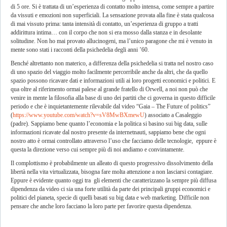
di 5 ore. Si è trattata di un’esperienza di contatto molto intensa, come sempre a partire
da vissuti e emozioni non superficiali. La sensazione provata alla fine è stata qualcosa
di mai vissuto prima: tanta intensità di contatto, un’esperienza di gruppo a tratti
addirittura intima… con il corpo che non si era mosso dalla stanza e in desolante
solitudine. Non ho mai provato allucinogeni, ma l’unico paragone che mi è venuto in
mente sono stati i racconti della psichedelia degli anni ’60.
Benché altrettanto non materico, a differenza della psichedelia si tratta nel nostro caso
di uno spazio del viaggio molto facilmente percorribile anche da altri, che da quello
spazio possono ricavare dati e informazioni utili ai loro progetti economici e politici. E
qua oltre al riferimento ormai palese al grande fratello di Orwell, a noi non può che
venire in mente la filosofia alla base di uno dei partiti che ci governa in questo difficile
periodo e che è inquietantemente rilevabile dal video “Gaia – The Future of politics”
(
https://www.youtube.com/watch?v=sV8MwBXmewU
) associato a Casaleggio
(padre). Sappiamo bene quanto l’economia e la politica si basino sui big data, sulle
informazioni ricavate dal nostro presente da internetnauti, sappiamo bene che ogni
nostro atto è ormai controllato attraverso l’uso che facciamo delle tecnologie, eppure è
questa la direzione verso cui sempre più di noi andiamo e convintamente.
Il complottismo è probabilmente un alleato di questo progressivo dissolvimento della
libertà nella vita virtualizzata, bisogna fare molta attenzione a non lasciarsi contagiare.
Eppure è evidente quanto oggi tra gli elementi che caratterizzano la sempre più diffusa
dipendenza da video ci sia una forte utilità da parte dei principali gruppi economici e
politici del pianeta, specie di quelli basati su big data e web marketing. Difficile non
pensare che anche loro facciano la loro parte per favorire questa dipendenza.