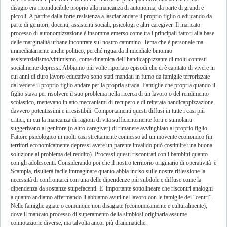
disagio era riconducibile proprio alla mancanza di autonomia, da parte di grandi e
piccoli. A partire dalla forte resistenza a lasciar andare il proprio figlio o educando da
parte di genitori, docenti, assistenti sociali, psicologi e altri caregiver. Il mancato
processo di autonomizzazione è insomma emerso come tra i principali fattori alla base
delle marginalità urbane incontrate sul nostro cammino. Tema che è personale ma
immediatamente anche politico, perché riguarda il micidiale binomio
assistenzialismo/vittimismo, come dinamica dell’handicappizzante di molti contesti
socialmente depressi. Abbiamo più volte riportato episodi che ci è capitato di vivere in
cui anni di duro lavoro educativo sono stati mandati in fumo da famiglie terrorizzate
dal vedere il proprio figlio andare per la propria strada. Famiglie che propria quando il
figlio stava per risolvere il suo problema nella ricerca di un lavoro o del rendimento
scolastico, mettevano in atto meccanismi di recupero e di reiterata handicappizzazione
davvero potentissimi e irresistibili. Comportamenti questi diffusi in tutte i casi più
critici, in cui la mancanza di ragioni di vita sufficientemente forti e stimolanti
suggerivano al genitore (o altro caregiver) di rimanere avvinghiato al proprio figlio.
Fattore psicologico in molti casi strettamente connesso ad un movente economico (in
territori economicamente depressi avere un parente invalido può costituire una buona
soluzione al problema del reddito). Processi questi riscontrati con i bambini quanto
con gli adolescenti. Considerando poi che il nostro territorio originario di operatività è
Scampia, risulterà facile immaginare quanto abbia inciso sulle nostre riflessione la
necessità di confrontarci con una delle dipendenze più subdole e diffuse come la
dipendenza da sostanze stupefacenti. E’ importante sottolineare che riscontri analoghi
a quanto andiamo affermando li abbiamo avuti nel lavoro con le famiglie dei “centri”.
Nelle famiglie agiate o comunque non disagiate (economicamente e culturalmente),
dove il mancato processo di superamento della simbiosi originaria assume
connotazione diverse, ma talvolta ancor più drammatiche.