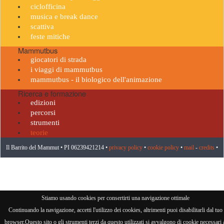
ciclofficina
musica e break dance
scattiva
feste mitiche
Mammutbus
giocatori di strada
i viaggi di mammutbus
mammutbus - il biologico dell'animazione
Ricerca e formazione
edizioni
percorsi
strumenti
teorie
Il Barrito del Mammut • PI 06239421214 •
privacy policy
•
cookie policy
•
mail
-
credits
•
visitatore n° 958653
Stiamo usando cookies per consertirti una navigazione ottimale
Continuando la navigazione, accetti l'utilizzo dei cookies, altrimenti puoi disabilitarli dal tuo
browser.Questo sito o gli strumenti terzi da questo utilizzati si avvalgono di cookie necessari 