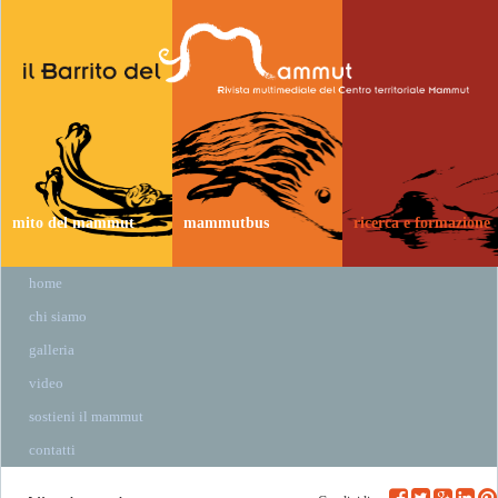
mito del mammut
mammutbus
ricerca e formazione
home
chi siamo
galleria
video
sostieni il mammut
contatti